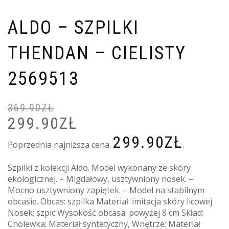
ALDO – SZPILKI
THENDAN – CIELISTY
2569513
369.90
ZŁ
299.90
ZŁ
PIERWOTNA
A
CENA
C
299.90
ZŁ
WYNOSIŁA:
W
Poprzednia najniższa cena:
.
369.90ZŁ.
2
Szpilki z kolekcji Aldo. Model wykonany ze skóry
ekologicznej. – Migdałowy, usztywniony nosek. –
Mocno usztywniony zapiętek. – Model na stabilnym
obcasie. Obcas: szpilka Materiał: imitacja skóry licowej
Nosek: szpic Wysokość obcasa: powyżej 8 cm Skład:
Cholewka: Materiał syntetyczny, Wnętrze: Materiał