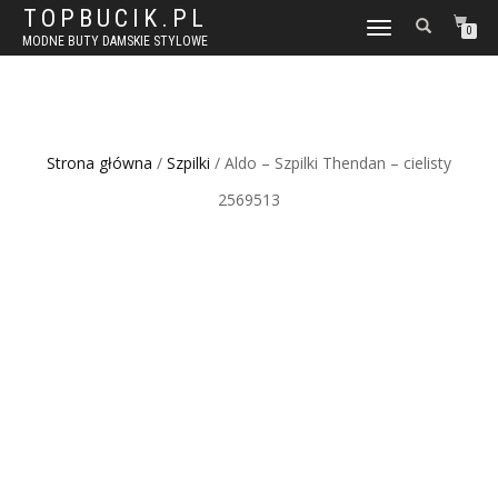
TOPBUCIK.PL
WŁĄCZ
0
MODNE BUTY DAMSKIE STYLOWE
NAWIGACJĘ
Strona główna
/
Szpilki
/ Aldo – Szpilki Thendan – cielisty
2569513