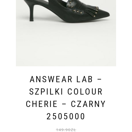
ANSWEAR LAB –
SZPILKI COLOUR
CHERIE – CZARNY
2505000
PIER
AKTU
149.90
ZŁ