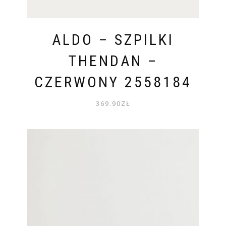
ALDO – SZPILKI
THENDAN –
CZERWONY 2558184
369.90
ZŁ