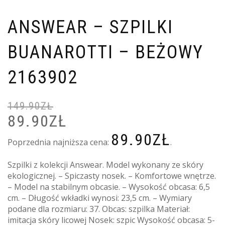
ANSWEAR – SZPILKI
BUANAROTTI – BEŻOWY
2163902
149.90
ZŁ
89.90
ZŁ
PIERWOTNA
A
CENA
C
89.90
ZŁ
WYNOSIŁA:
W
Poprzednia najniższa cena:
.
149.90ZŁ.
8
Szpilki z kolekcji Answear. Model wykonany ze skóry
ekologicznej. – Spiczasty nosek. – Komfortowe wnętrze.
– Model na stabilnym obcasie. – Wysokość obcasa: 6,5
cm. – Długość wkładki wynosi: 23,5 cm. – Wymiary
podane dla rozmiaru: 37. Obcas: szpilka Materiał:
imitacja skóry licowej Nosek: szpic Wysokość obcasa: 5-