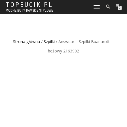
TOPBUCIK.PL
WŁĄCZ
0
MODNE BUTY DAMSKIE STYLOWE
NAWIGACJĘ
Strona główna
/
Szpilki
/ Answear – Szpilki Buanarotti –
beżowy 2163902