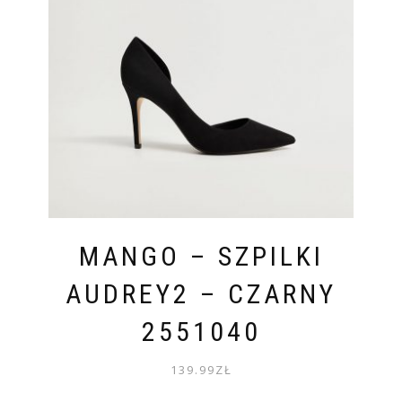
MANGO – SZPILKI
AUDREY2 – CZARNY
2551040
139.99
ZŁ