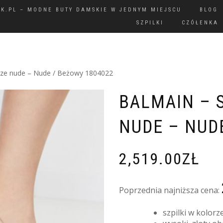
IK.PL – MODNE BUTY DAMSKIE W JEDNYM MIEJSCU
BLOG
SZPILKI
CZÓŁENKA
orze nude – Nude / Beżowy 1804022
BALMAIN – 
NUDE – NUD
2,519.00
ZŁ
Poprzednia najniższa cena:
szpilki w kolor