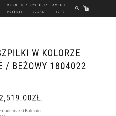
MODNE STYLOWE BUTY DAMSKIE
0
PÓŁBUTY
KOZAKI
BOTKI
SZPILKI W KOLORZE
E / BEŻOWY 1804022
2,519.00
ZŁ
.
ze nude marki Balmain