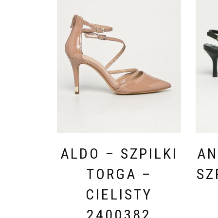
ALDO – SZPILKI
AN
TORGA –
SZ
CIELISTY
2400382