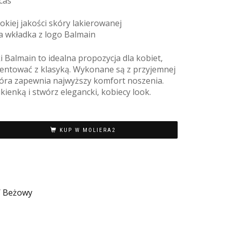
cas
kiej jakości skóry lakierowanej
a wkładka z logo Balmain
i Balmain to idealna propozycja dla kobiet,
mentować z klasyką. Wykonane są z przyjemnej
która zapewnia najwyższy komfort noszenia.
kienką i stwórz elegancki, kobiecy look.
KUP W MOLIERA2
/ Beżowy