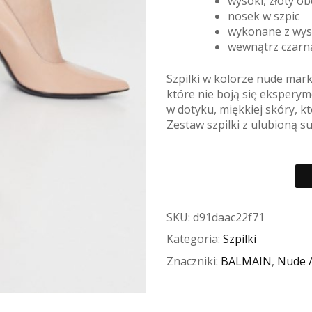
wysoki, złoty ob
nosek w szpic
wykonane z wyso
wewnątrz czarn
Szpilki w kolorze nude mark
które nie boją się ekspery
w dotyku, miękkiej skóry, 
Zestaw szpilki z ulubioną su
SKU:
d91daac22f71
Kategoria:
Szpilki
Znaczniki:
BALMAIN
,
Nude 