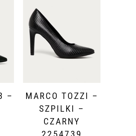
B –
MARCO TOZZI –
SZPILKI –
–
CZARNY
2254739