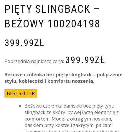
PIĘTY SLINGBACK –
BEŻOWY 100204198
399.99
ZŁ
399.99
ZŁ
Poprzednia najniższa cena:
.
Beżowe czółenka bez pięty slingback – połączenie
stylu, kobiecości i komfortu noszenia.
BESTSELLER
Beżowe czółenka damskie bez pięty typu
slingback ze skóry licowej łączą elegancję z
komfortem. Model z okrągłym noskiem,
paskiem przy kostce i zakrytymi palcami
zapewnia stabilność i wygodę przy każdym