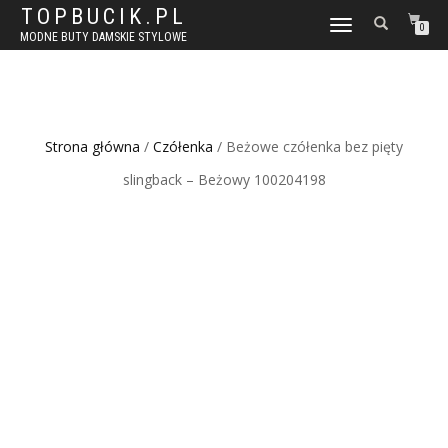
TOPBUCIK.PL
WŁĄCZ
0
MODNE BUTY DAMSKIE STYLOWE
NAWIGACJĘ
Strona główna
/
Czółenka
/ Beżowe czółenka bez pięty
slingback – Beżowy 100204198