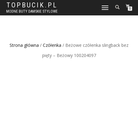
TOPBUCIK.PL
WŁĄCZ
0
MODNE BUTY DAMSKIE STYLOWE
NAWIGACJĘ
Strona główna
/
Czółenka
/ Beżowe czółenka slingback bez
pięty – Beżowy 100204097