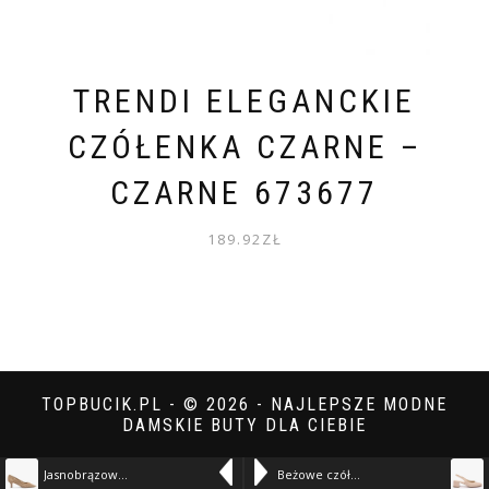
TRENDI ELEGANCKIE
CZÓŁENKA CZARNE –
CZARNE 673677
189.92
ZŁ
TOPBUCIK.PL - © 2026 - NAJLEPSZE MODNE
DAMSKIE BUTY DLA CIEBIE
Jasnobrązowe czółenka z perforacjami – Brązowy 100204046
Beżowe czółenka slingback bez pięty – Beżowy 100204102