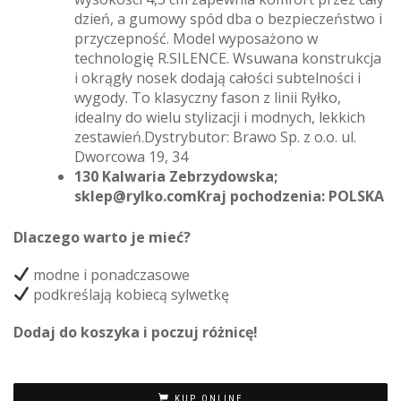
dzień, a gumowy spód dba o bezpieczeństwo i
przyczepność. Model wyposażono w
technologię R.SILENCE. Wsuwana konstrukcja
i okrągły nosek dodają całości subtelności i
wygody. To klasyczny fason z linii Ryłko,
idealny do wielu stylizacji i modnych, lekkich
zestawień.Dystrybutor: Brawo Sp. z o.o. ul.
Dworcowa 19, 34
130 Kalwaria Zebrzydowska;
sklep@rylko.comKraj pochodzenia: POLSKA
Dlaczego warto je mieć?
modne i ponadczasowe
podkreślają kobiecą sylwetkę
Dodaj do koszyka i poczuj różnicę!
KUP ONLINE