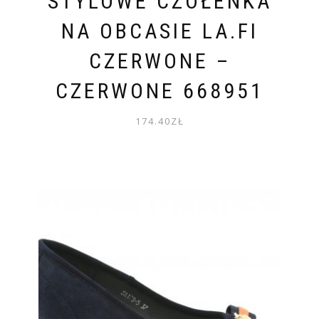
STYLOWE CZÓŁENKA
NA OBCASIE LA.FI
CZERWONE –
CZERWONE 668951
174.40
ZŁ