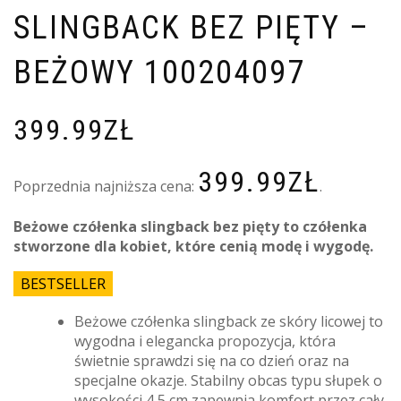
SLINGBACK BEZ PIĘTY –
BEŻOWY 100204097
399.99
ZŁ
399.99
ZŁ
Poprzednia najniższa cena:
.
Beżowe czółenka slingback bez pięty to czółenka
stworzone dla kobiet, które cenią modę i wygodę.
BESTSELLER
Beżowe czółenka slingback ze skóry licowej to
wygodna i elegancka propozycja, która
świetnie sprawdzi się na co dzień oraz na
specjalne okazje. Stabilny obcas typu słupek o
wysokości 4,5 cm zapewnia komfort przez cały