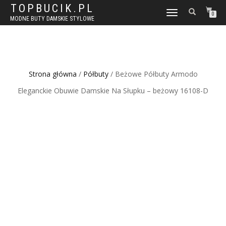
TOPBUCIK.PL
WŁĄCZ
0
MODNE BUTY DAMSKIE STYLOWE
NAWIGACJĘ
Strona główna
/
Półbuty
/ Beżowe Półbuty Armodo
Eleganckie Obuwie Damskie Na Słupku – beżowy 16108-D