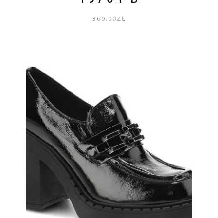
369.00
ZŁ