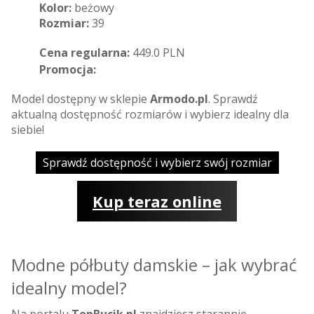
Kolor:
beżowy
Rozmiar:
39
Cena regularna:
449.0 PLN
Promocja:
Model dostępny w sklepie
Armodo.pl
. Sprawdź
aktualną dostępność rozmiarów i wybierz idealny dla
siebie!
Sprawdź dostępność i wybierz swój rozmiar
Kup teraz online
Modne półbuty damskie – jak wybrać
idealny model?
Na portalu
TopBucik.pl
znajdziesz starannie