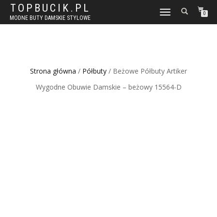
TOPBUCIK.PL
WŁĄCZ
0
MODNE BUTY DAMSKIE STYLOWE
NAWIGACJĘ
Strona główna
/
Półbuty
/ Beżowe Półbuty Artiker
Wygodne Obuwie Damskie – beżowy 15564-D