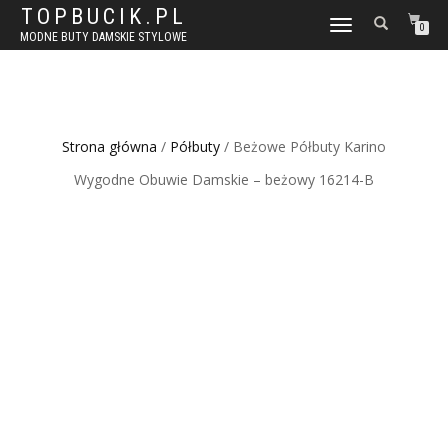
TOPBUCIK.PL
WŁĄCZ
0
MODNE BUTY DAMSKIE STYLOWE
NAWIGACJĘ
Strona główna
/
Półbuty
/ Beżowe Półbuty Karino
Wygodne Obuwie Damskie – beżowy 16214-B