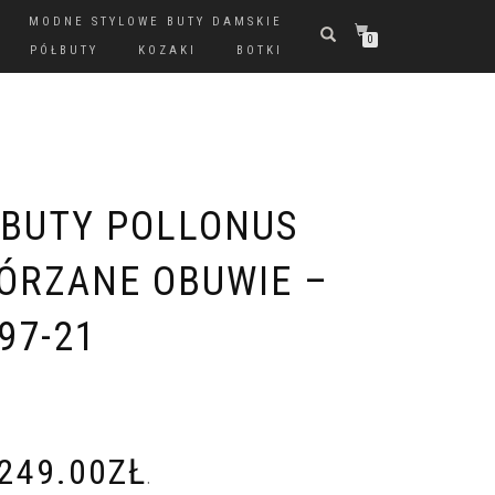
MODNE STYLOWE BUTY DAMSKIE
0
PÓŁBUTY
KOZAKI
BOTKI
BUTY POLLONUS
ÓRZANE OBUWIE –
97-21
249.00
ZŁ
.