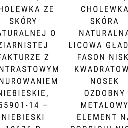
HOLEWKA ZE
CHOLEWK
SKÓRY
SKÓRA
ATURALNEJ O
NATURALN
ZIARNISTEJ
LICOWA GŁA
FAKTURZE Z
FASON NISK
NTRASTOWYM
KWADRATO
NUROWANIEM
NOSEK
NIEBIESKIE,
OZDOBNY
55901-14 –
METALOW
NIEBIESKI
ELEMENT N