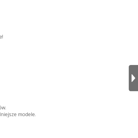
e!
ów.
niejsze modele.