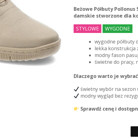
Beżowe Półbuty Pollonus 
damskie stworzone dla ko
STYLOWE
WYGODNE
wygodne półbuty d
lekka konstrukcja
modny fason pasują
świetne do pracy, 
Dlaczego warto je wybrać
świetny wybór na sezon 
modny wygląd bez rezygn
Sprawdź cenę i dostępnoś