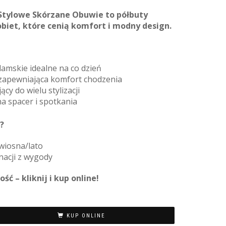
Stylowe Skórzane Obuwie to półbuty
biet, które cenią komfort i modny design.
amskie idealne na co dzień
 zapewniająca komfort chodzenia
cy do wielu stylizacji
na spacer i spotkania
?
wiosna/lato
acji z wygody
ć – kliknij i kup online!
KUP ONLINE