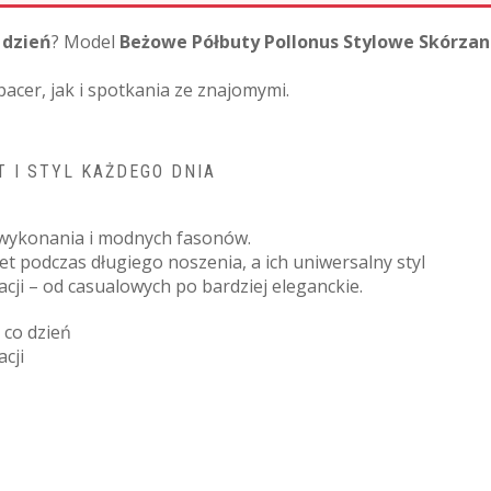
 dzień
? Model
Beżowe Półbuty Pollonus Stylowe Skórza
acer, jak i spotkania ze znajomymi.
 I STYL KAŻDEGO DNIA
i wykonania i modnych fasonów.
 podczas długiego noszenia, a ich uniwersalny styl
zacji – od casualowych po bardziej eleganckie.
 co dzień
cji