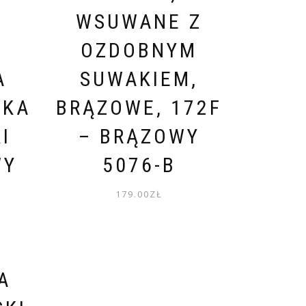
A
WSUWANE Z
OZDOBNYM
A
SUWAKIEM,
DKA
BRĄZOWE, 172F
I
– BRĄZOWY
WY
5076-B
179.00
ZŁ
Y
A