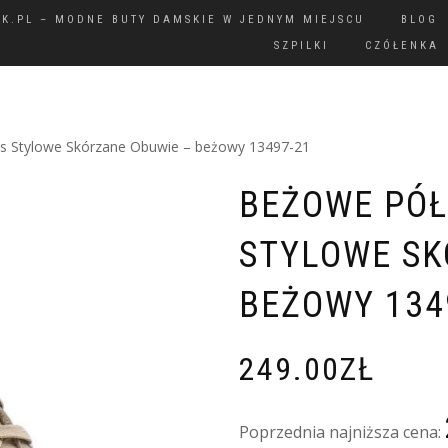
IK.PL – MODNE BUTY DAMSKIE W JEDNYM MIEJSCU
BLOG
SZPILKI
CZÓŁENKA
us Stylowe Skórzane Obuwie – beżowy 13497-21
BEŻOWE PÓŁ
STYLOWE SK
BEŻOWY 134
249.00
ZŁ
Poprzednia najniższa cena: