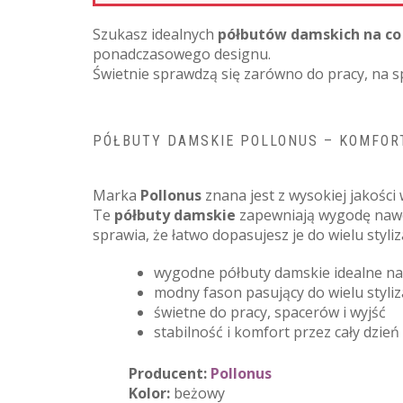
Szukasz idealnych
półbutów damskich na co
ponadczasowego designu.
Świetnie sprawdzą się zarówno do pracy, na sp
PÓŁBUTY DAMSKIE POLLONUS – KOMFORT
Marka
Pollonus
znana jest z wysokiej jakośc
Te
półbuty damskie
zapewniają wygodę nawet
sprawia, że łatwo dopasujesz je do wielu styli
wygodne półbuty damskie idealne na
modny fason pasujący do wielu styliza
świetne do pracy, spacerów i wyjść
stabilność i komfort przez cały dzień
Producent:
Pollonus
Kolor:
beżowy