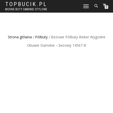
TOPBUCIK.PL
WŁĄCZ
0
MODNE BUTY DAMSKIE STYLOWE
NAWIGACJĘ
Strona główna
/
Półbuty
/ Beżowe Półbuty Rieker Wygodne
Obuwie Damskie – beżowy 14567-B