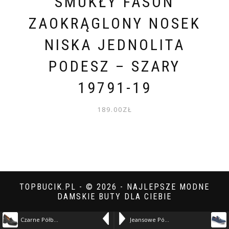
SMUKŁY FASON
ZAOKRĄGLONY NOSEK
NISKA JEDNOLITA
PODESZ – SZARY
19791-19
189.00
ZŁ
TOPBUCIK.PL - © 2026 - NAJLEPSZE MODNE
DAMSKIE BUTY DLA CIEBIE
Czarne Półbuty Exquisite Eleganckie Skórzane Buty Damskie – czarny 11507-19
Jeansowe Półbuty Artiker Damskie Modne Obuwie – granatowy 11927-B