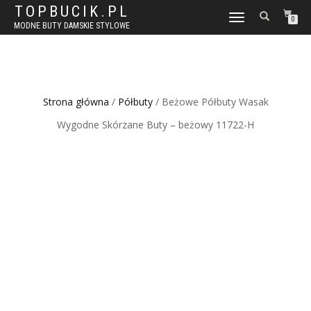
TOPBUCIK.PL
WŁĄCZ
0
MODNE BUTY DAMSKIE STYLOWE
NAWIGACJĘ
Strona główna
/
Półbuty
/ Beżowe Półbuty Wasak
Wygodne Skórzane Buty – beżowy 11722-H