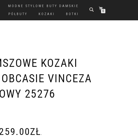
MODNE STYLOWE BUTY DAMSKIE
0
PÓŁBUTY
KOZAKI
BOTKI
MSZOWE KOZAKI
 OBCASIE VINCEZA
ŻOWY 25276
259.00
ZŁ
.