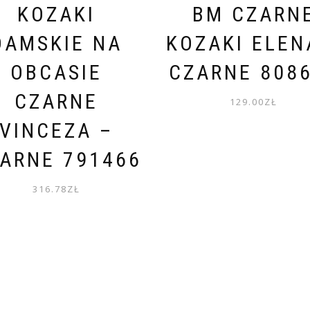
KOZAKI
BM CZARN
DAMSKIE NA
KOZAKI ELEN
OBCASIE
CZARNE 808
CZARNE
129.00
ZŁ
VINCEZA –
ARNE 791466
316.78
ZŁ