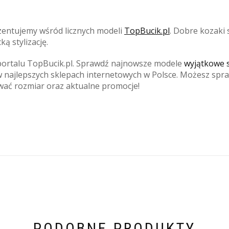
zentujemy wśród licznych modeli
TopBucik.pl
. Dobre kozaki 
ą stylizację.
portalu TopBucik.pl. Sprawdź najnowsze modele
wyjątkowe s
najlepszych sklepach internetowych w Polsce. Możesz spraw
wać rozmiar oraz aktualne promocje!
PODOBNE PRODUKTY