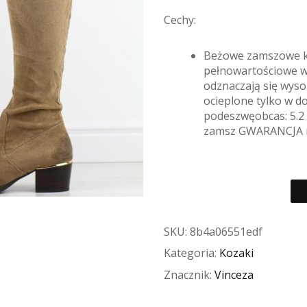
Cechy:
Beżowe zamszowe ko
pełnowartościowe w
odznaczają się wyso
ocieplone tylko w do
podeszwęobcas: 5.2 
zamsz GWARANCJA n
SKU:
8b4a06551edf
Kategoria:
Kozaki
Znacznik:
Vinceza