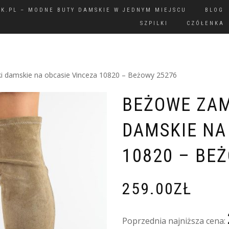
IK.PL – MODNE BUTY DAMSKIE W JEDNYM MIEJSCU
BLOG
SZPILKI
CZÓŁENKA
 damskie na obcasie Vinceza 10820 – Beżowy 25276
BEŻOWE ZA
DAMSKIE NA
10820 – BE
259.00
ZŁ
Poprzednia najniższa cena: