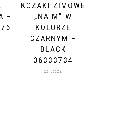
E
KOZAKI ZIMOWE
A –
„NAIM” W
676
KOLORZE
CZARNYM –
BLACK
36333734
221.95
ZŁ