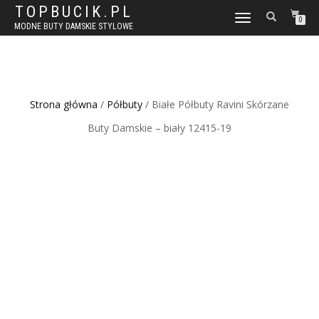
TOPBUCIK.PL
WŁĄCZ
0
MODNE BUTY DAMSKIE STYLOWE
NAWIGACJĘ
Strona główna
/
Półbuty
/ Białe Półbuty Ravini Skórzane
Buty Damskie – biały 12415-19