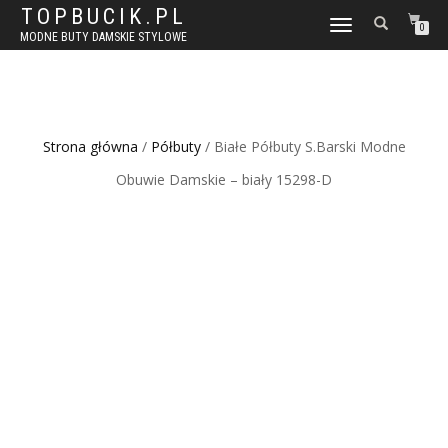
TOPBUCIK.PL
WŁĄCZ
0
MODNE BUTY DAMSKIE STYLOWE
NAWIGACJĘ
Strona główna
/
Półbuty
/ Białe Półbuty S.Barski Modne
Obuwie Damskie – biały 15298-D