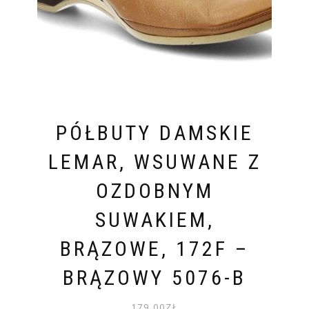
PÓŁBUTY DAMSKIE
LEMAR, WSUWANE Z
OZDOBNYM
SUWAKIEM,
BRĄZOWE, 172F –
BRĄZOWY 5076-B
179.00
ZŁ