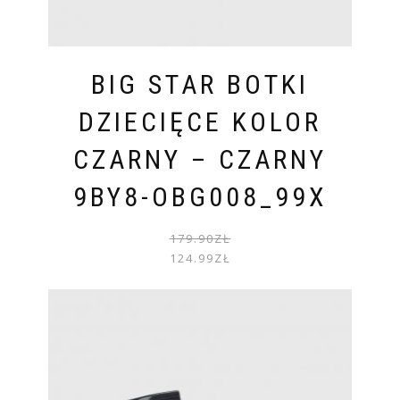
BIG STAR BOTKI
DZIECIĘCE KOLOR
CZARNY – CZARNY
9BY8-OBG008_99X
PIER
AKTU
179.90
ZŁ
CENA
CENA
124.99
ZŁ
WYNOS
WYNOS
179.90
124.99