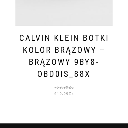
CALVIN KLEIN BOTKI
KOLOR BRĄZOWY –
BRĄZOWY 9BY8-
OBD0IS_88X
PIER
AKTU
759.99
ZŁ
CENA
CENA
619.99
ZŁ
WYNOS
WYNOS
759.99
619.99