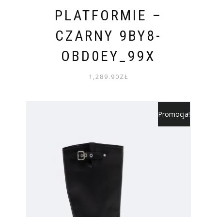
PLATFORMIE –
CZARNY 9BY8-
OBD0EY_99X
1,289.90
ZŁ
Promocja!