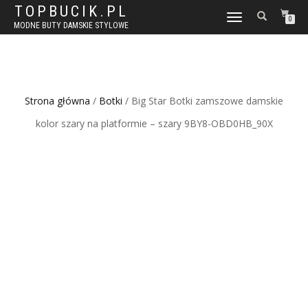
TOPBUCIK.PL
WŁĄCZ
0
MODNE BUTY DAMSKIE STYLOWE
NAWIGACJĘ
Strona główna
/
Botki
/ Big Star Botki zamszowe damskie
kolor szary na platformie – szary 9BY8-OBD0HB_90X