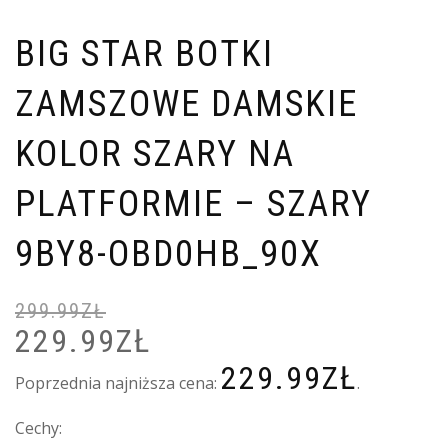
BIG STAR BOTKI
ZAMSZOWE DAMSKIE
KOLOR SZARY NA
PLATFORMIE – SZARY
9BY8-OBD0HB_90X
299.99
ZŁ
229.99
ZŁ
PIERWOTNA
A
CENA
C
229.99
ZŁ
WYNOSIŁA:
W
Poprzednia najniższa cena:
.
299.99ZŁ.
2
Cechy: