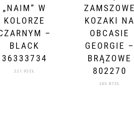
„NAIM” W
ZAMSZOW
KOLORZE
KOZAKI N
CZARNYM –
OBCASIE
BLACK
GEORGIE 
36333734
BRĄZOWE
802270
221.95
ZŁ
265.87
ZŁ