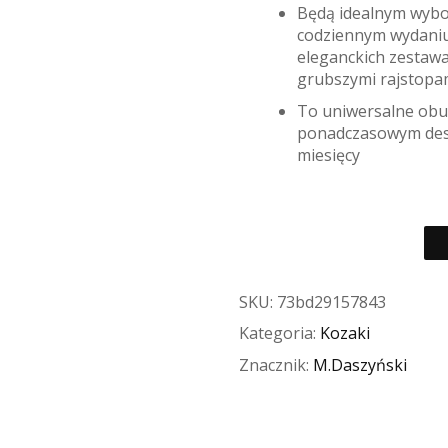
Będą idealnym wybo
codziennym wydaniu
eleganckich zestawac
grubszymi rajstopam
To uniwersalne obuw
ponadczasowym desi
miesięcy
SKU:
73bd29157843
Kategoria:
Kozaki
Znacznik:
M.Daszyński