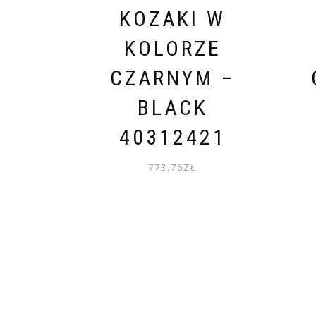
KOZAKI W
KOLORZE
CZARNYM –
BLACK
40312421
773.76
ZŁ