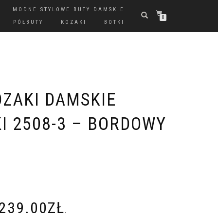
MODNE STYLOWE BUTY DAMSKIE
0
PÓŁBUTY
KOZAKI
BOTKI
ZAKI DAMSKIE
I 2508-3 – BORDOWY
239.00
ZŁ
.