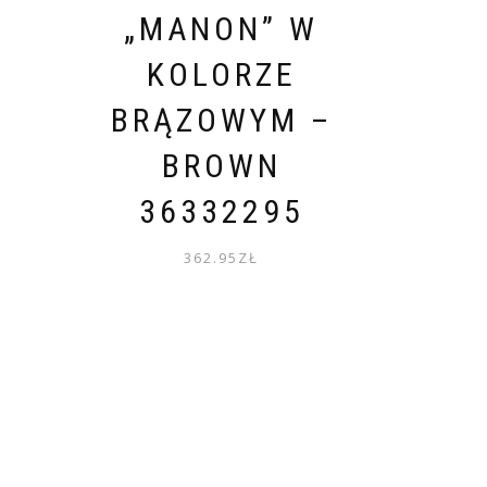
E
„MANON” W
A
KOLORZE
BRĄZOWYM –
–
BROWN
36332295
362.95
ZŁ