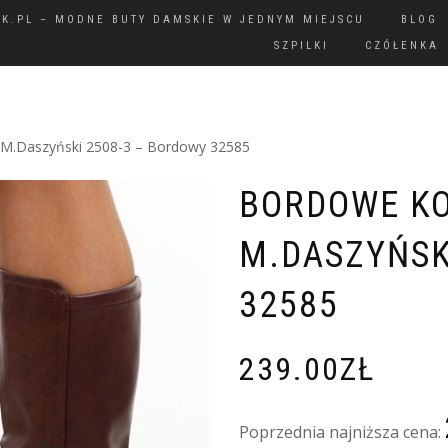
IK.PL – MODNE BUTY DAMSKIE W JEDNYM MIEJSCU
BLOG
SZPILKI
CZÓŁENKA
 M.Daszyński 2508-3 – Bordowy 32585
BORDOWE KO
M.DASZYŃSK
32585
239.00
ZŁ
Poprzednia najniższa cena: