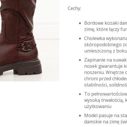
Cechy:
Bordowe kozaki dams
zimę, które łączy 
Cholewka wykonana z
skóropodobnego zo
umieszczoną z boku,
Zapinanie na suwak
nosek gwarantuje k
noszeniu. Wnętrze 
chroni przed chłod
stabilności, solidn
To pełnowartościowe
wysoką trwałością,
użytkowaniu
Model pasuje na sta
damskie na zimę świ