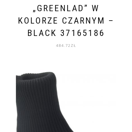
„GREENLAD” W
KOLORZE CZARNYM –
BLACK 37165186
484.72
ZŁ