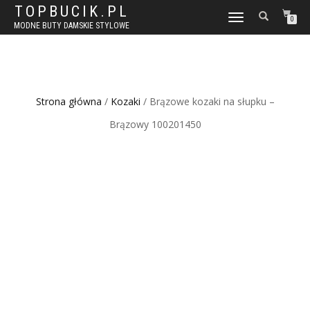
TOPBUCIK.PL
WŁĄCZ
0
MODNE BUTY DAMSKIE STYLOWE
NAWIGACJĘ
Strona główna
/
Kozaki
/ Brązowe kozaki na słupku –
Brązowy 100201450