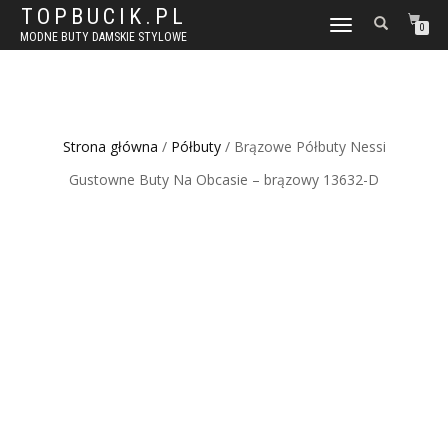
TOPBUCIK.PL
WŁĄCZ
0
MODNE BUTY DAMSKIE STYLOWE
NAWIGACJĘ
Strona główna
/
Półbuty
/ Brązowe Półbuty Nessi
Gustowne Buty Na Obcasie – brązowy 13632-D