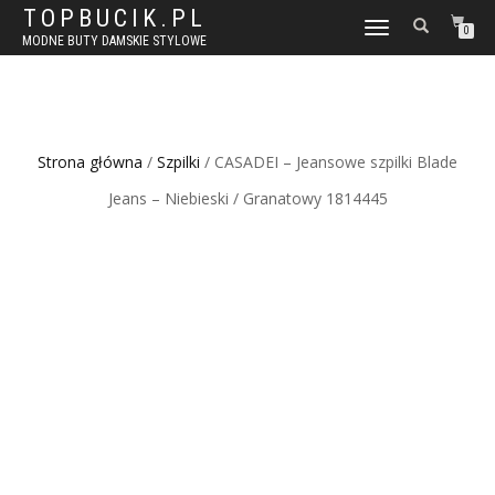
TOPBUCIK.PL
WŁĄCZ
0
MODNE BUTY DAMSKIE STYLOWE
NAWIGACJĘ
Strona główna
/
Szpilki
/ CASADEI – Jeansowe szpilki Blade
Jeans – Niebieski / Granatowy 1814445