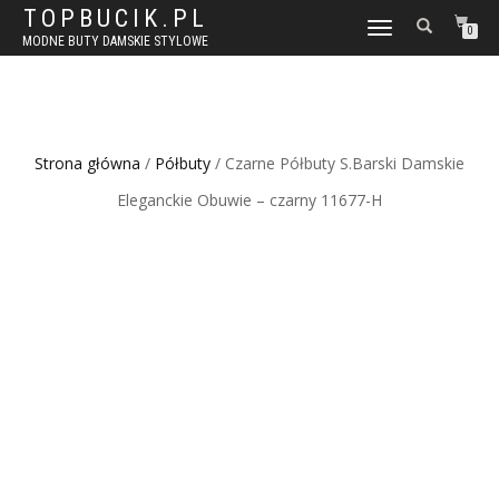
TOPBUCIK.PL
WŁĄCZ
0
MODNE BUTY DAMSKIE STYLOWE
NAWIGACJĘ
Strona główna
/
Półbuty
/ Czarne Półbuty S.Barski Damskie
Eleganckie Obuwie – czarny 11677-H