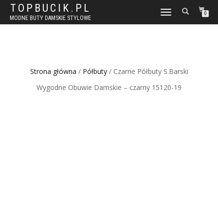
TOPBUCIK.PL
WŁĄCZ
0
MODNE BUTY DAMSKIE STYLOWE
NAWIGACJĘ
Strona główna
/
Półbuty
/ Czarne Półbuty S.Barski
Wygodne Obuwie Damskie – czarny 15120-19