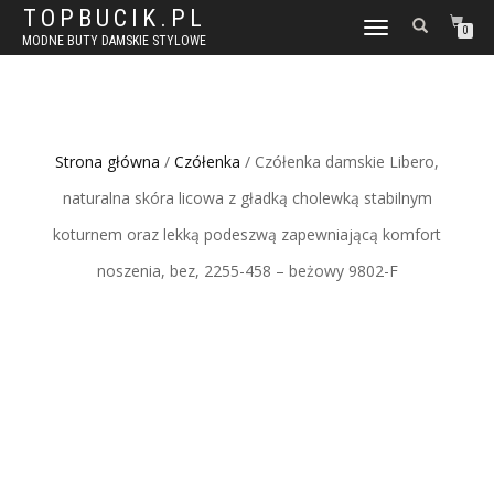
TOPBUCIK.PL
WŁĄCZ
0
MODNE BUTY DAMSKIE STYLOWE
NAWIGACJĘ
Strona główna
/
Czółenka
/ Czółenka damskie Libero,
naturalna skóra licowa z gładką cholewką stabilnym
koturnem oraz lekką podeszwą zapewniającą komfort
noszenia, bez, 2255-458 – beżowy 9802-F