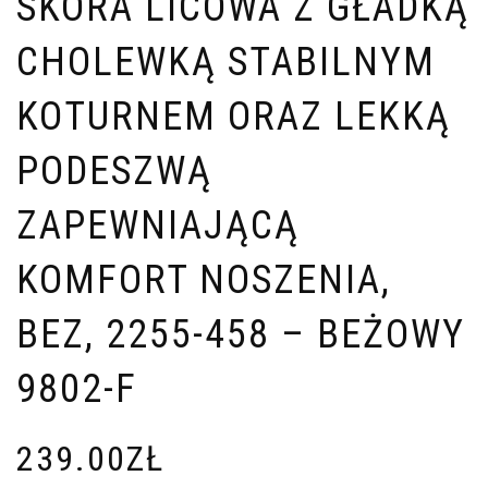
SKÓRA LICOWA Z GŁADKĄ
CHOLEWKĄ STABILNYM
KOTURNEM ORAZ LEKKĄ
PODESZWĄ
ZAPEWNIAJĄCĄ
KOMFORT NOSZENIA,
BEZ, 2255-458 – BEŻOWY
9802-F
239.00
ZŁ