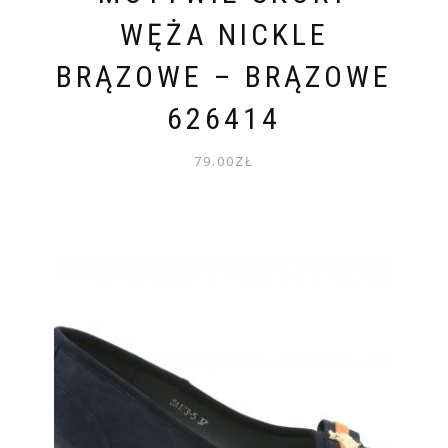
WĘŻA NICKLE
BRĄZOWE – BRĄZOWE
626414
79.00
ZŁ