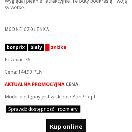
Wyglądaj pięknie i atrakcyjnie. Te buty podkreślą Twoją
sylwetkę.
MODNE CZÓŁENKA
bonprix
biały
zniżka
Rozmiar: 36
Cena: 144.99 PLN
AKTUALNA PROMOCYJNA
CENA:
Model dostępny jest w sklepie BonPrix.pl
Sprawdź dostępność i rozmiary:
Kup online