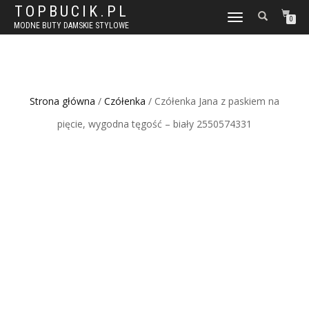
TOPBUCIK.PL
WŁĄCZ
0
MODNE BUTY DAMSKIE STYLOWE
NAWIGACJĘ
Strona główna
/
Czółenka
/ Czółenka Jana z paskiem na
pięcie, wygodna tęgość – biały 2550574331