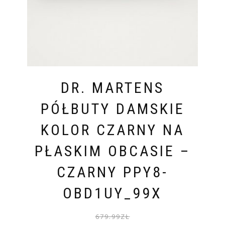
DR. MARTENS
PÓŁBUTY DAMSKIE
KOLOR CZARNY NA
PŁASKIM OBCASIE –
CZARNY PPY8-
OBD1UY_99X
PIER
AKTU
679.99
ZŁ