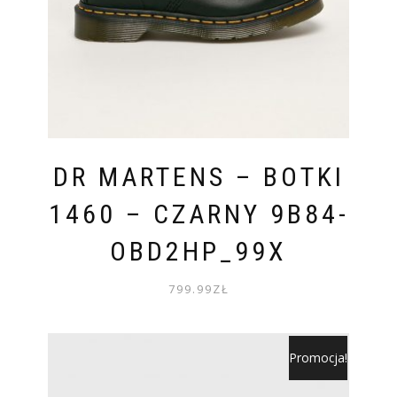
DR MARTENS – BOTKI
1460 – CZARNY 9B84-
OBD2HP_99X
799.99
ZŁ
Promocja!