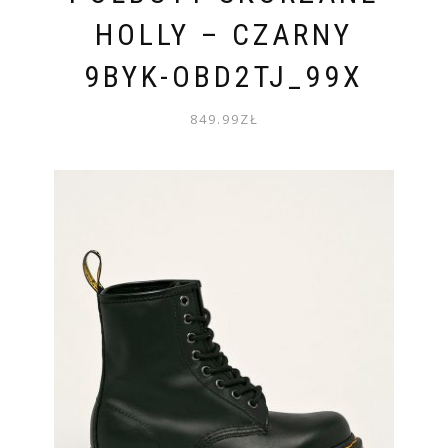
HOLLY – CZARNY
9BYK-OBD2TJ_99X
849.99
ZŁ