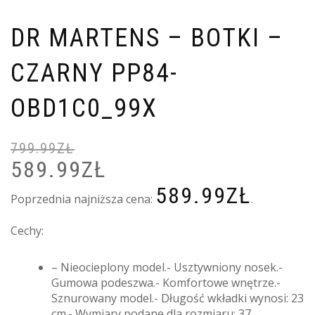
DR MARTENS – BOTKI –
CZARNY PP84-
OBD1C0_99X
799.99
ZŁ
589.99
ZŁ
PIERWOTNA
A
CENA
C
589.99
ZŁ
WYNOSIŁA:
W
Poprzednia najniższa cena:
.
799.99ZŁ.
5
Cechy:
– Nieocieplony model.- Usztywniony nosek.-
Gumowa podeszwa.- Komfortowe wnętrze.-
Sznurowany model.- Długość wkładki wynosi: 23
cm.- Wymiary podane dla rozmiaru: 37.