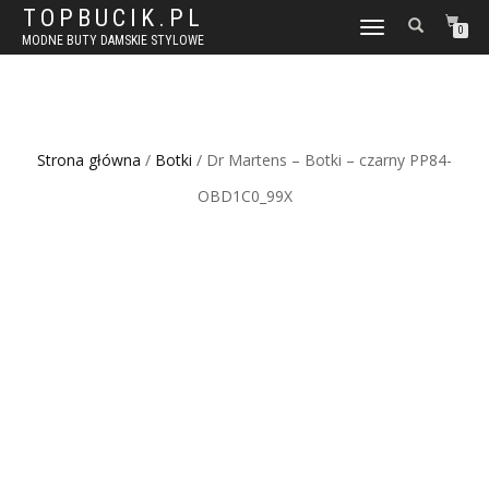
TOPBUCIK.PL
WŁĄCZ
0
MODNE BUTY DAMSKIE STYLOWE
NAWIGACJĘ
Strona główna
/
Botki
/ Dr Martens – Botki – czarny PP84-
OBD1C0_99X