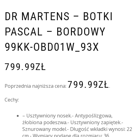
DR MARTENS – BOTKI
PASCAL – BORDOWY
99KK-OBD01W_93X
799.99
ZŁ
799.99
ZŁ
Poprzednia najniższa cena:
.
Cechy:
– Usztywniony nosek.- Antypoślizgowa,
żłobiona podeszwa.- Usztywniony zapiętek.-
Sznurowany model.- Długość wkładki wynosi: 22
cm.- Wymiary podane dla rozmiaru: 36.