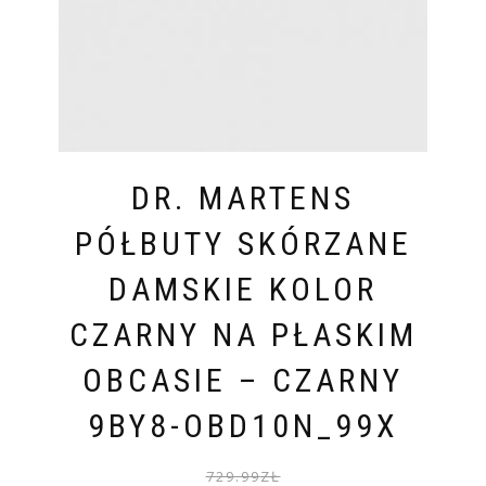
DR. MARTENS
PÓŁBUTY SKÓRZANE
DAMSKIE KOLOR
CZARNY NA PŁASKIM
OBCASIE – CZARNY
9BY8-OBD10N_99X
PIER
AKTU
729.99
ZŁ