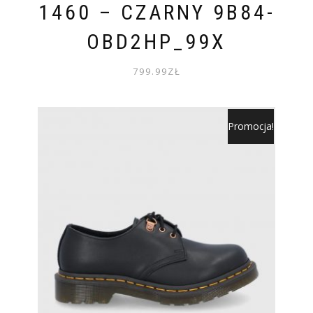
1460 – CZARNY 9B84-
OBD2HP_99X
799.99
ZŁ
Promocja!