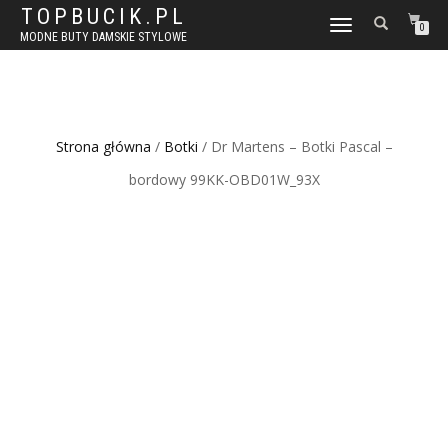
TOPBUCIK.PL
WŁĄCZ
0
MODNE BUTY DAMSKIE STYLOWE
NAWIGACJĘ
Strona główna
/
Botki
/ Dr Martens – Botki Pascal –
bordowy 99KK-OBD01W_93X