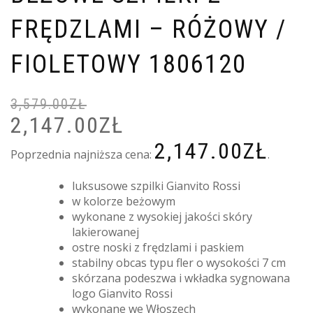
FRĘDZLAMI – RÓŻOWY /
FIOLETOWY 1806120
3,579.00
ZŁ
2,147.00
ZŁ
PIERWOTNA
A
CENA
C
2,147.00
ZŁ
WYNOSIŁA:
W
Poprzednia najniższa cena:
.
3,579.00ZŁ.
2
luksusowe szpilki Gianvito Rossi
w kolorze beżowym
wykonane z wysokiej jakości skóry
lakierowanej
ostre noski z frędzlami i paskiem
stabilny obcas typu fler o wysokości 7 cm
skórzana podeszwa i wkładka sygnowana
logo Gianvito Rossi
wykonane we Włoszech