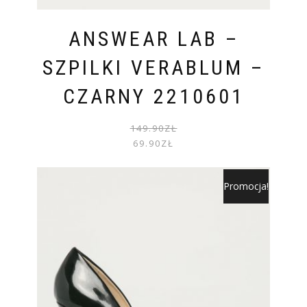
ANSWEAR LAB –
SZPILKI VERABLUM –
CZARNY 2210601
PIER
AKTU
149.90
ZŁ
CENA
CENA
69.90
ZŁ
WYNOS
WYNOS
149.90
69.90Z
Promocja!