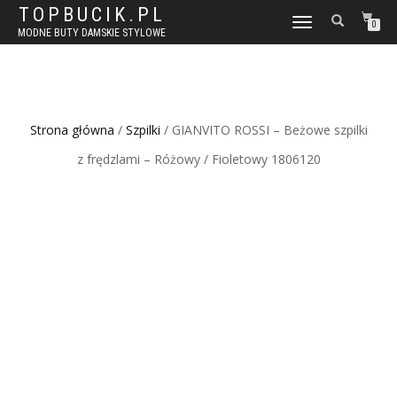
TOPBUCIK.PL
WŁĄCZ
0
MODNE BUTY DAMSKIE STYLOWE
NAWIGACJĘ
Strona główna
/
Szpilki
/ GIANVITO ROSSI – Beżowe szpilki
z frędzlami – Różowy / Fioletowy 1806120