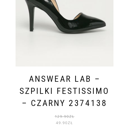
ANSWEAR LAB –
SZPILKI FESTISSIMO
– CZARNY 2374138
PIER
AKTU
129.90
ZŁ
CENA
CENA
49.90
ZŁ
WYNOS
WYNOS