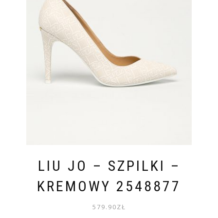
LIU JO – SZPILKI –
KREMOWY 2548877
579.90
ZŁ