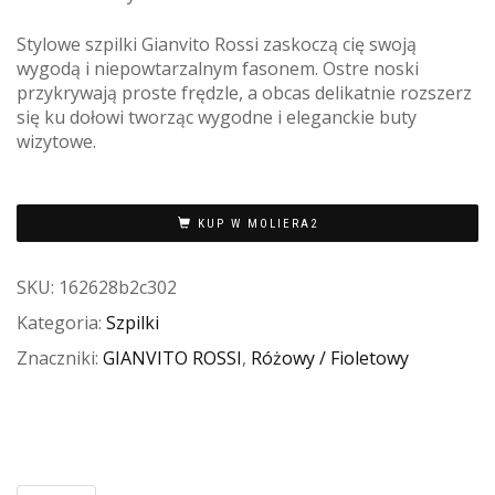
Stylowe szpilki Gianvito Rossi zaskoczą cię swoją
wygodą i niepowtarzalnym fasonem. Ostre noski
przykrywają proste frędzle, a obcas delikatnie rozszerz
się ku dołowi tworząc wygodne i eleganckie buty
wizytowe.
KUP W MOLIERA2
SKU:
162628b2c302
Kategoria:
Szpilki
Znaczniki:
GIANVITO ROSSI
,
Różowy / Fioletowy