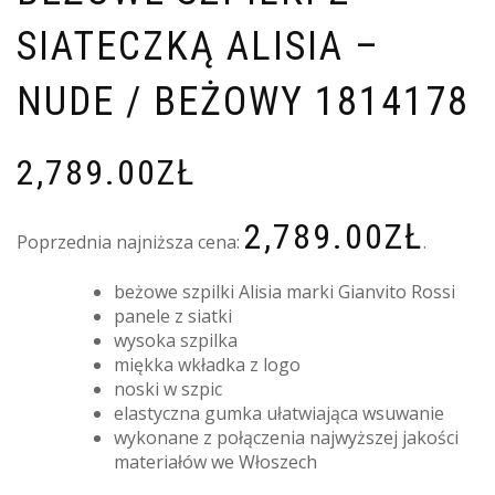
SIATECZKĄ ALISIA –
NUDE / BEŻOWY 1814178
2,789.00
ZŁ
2,789.00
ZŁ
Poprzednia najniższa cena:
.
beżowe szpilki Alisia marki Gianvito Rossi
panele z siatki
wysoka szpilka
miękka wkładka z logo
noski w szpic
elastyczna gumka ułatwiająca wsuwanie
wykonane z połączenia najwyższej jakości
materiałów we Włoszech