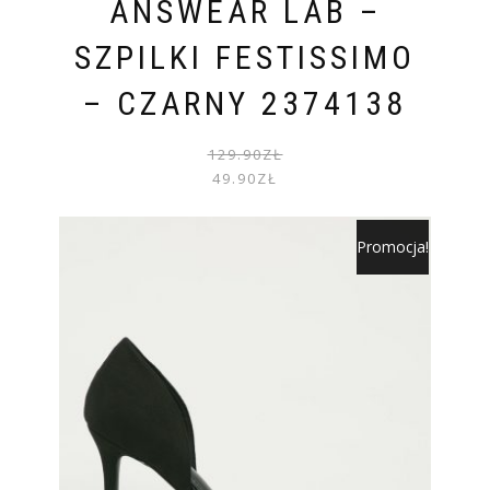
ANSWEAR LAB –
SZPILKI FESTISSIMO
– CZARNY 2374138
PIER
AKTU
129.90
ZŁ
CENA
CENA
49.90
ZŁ
WYNOS
WYNOS
129.90
49.90Z
Promocja!