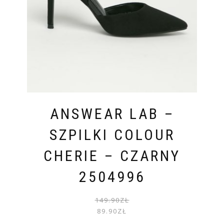
ANSWEAR LAB –
SZPILKI COLOUR
CHERIE – CZARNY
2504996
PIER
AKTU
149.90
ZŁ
CENA
CENA
89.90
ZŁ
WYNOS
WYNOS