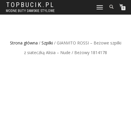
TOPBUCIK.PL
WŁĄCZ
0
MODNE BUTY DAMSKIE STYLOWE
NAWIGACJĘ
Strona główna
/
Szpilki
/ GIANVITO ROSSI – Beżowe szpilki
z siateczką Alisia – Nude / Beżowy 1814178