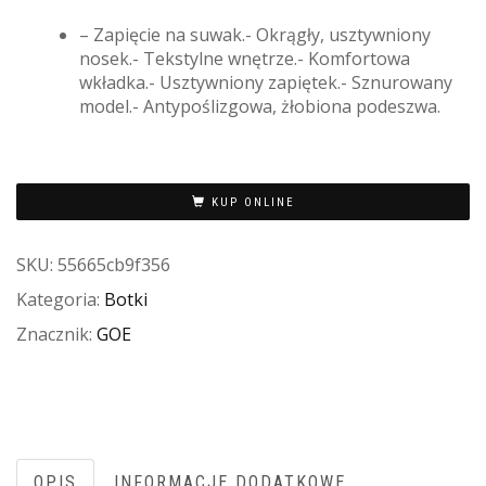
– Zapięcie na suwak.- Okrągły, usztywniony
nosek.- Tekstylne wnętrze.- Komfortowa
wkładka.- Usztywniony zapiętek.- Sznurowany
model.- Antypoślizgowa, żłobiona podeszwa.
KUP ONLINE
SKU:
55665cb9f356
Kategoria:
Botki
Znacznik:
GOE
OPIS
INFORMACJE DODATKOWE