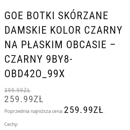
GOE BOTKI SKÓRZANE
DAMSKIE KOLOR CZARNY
NA PŁASKIM OBCASIE –
CZARNY 9BY8-
OBD42O_99X
399.99
ZŁ
259.99
ZŁ
PIERWOTNA
A
CENA
C
259.99
ZŁ
WYNOSIŁA:
W
Poprzednia najniższa cena:
.
399.99ZŁ.
2
Cechy: