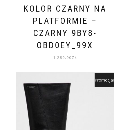
KOLOR CZARNY NA
PLATFORMIE –
CZARNY 9BY8-
OBD0EY_99X
1,289.90
ZŁ
Promocja!