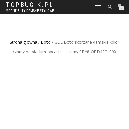
TOPBUCIK.PL
WŁĄCZ
0
MODNE BUTY DAMSKIE STYLOWE
NAWIGACJĘ
Strona główna
/
Botki
/ GOE Botki skórzane damskie kolor
czarny na płaskim obcasie – czarny 9BY8-OBD42O_99X