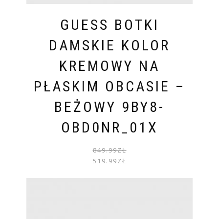
GUESS BOTKI
DAMSKIE KOLOR
KREMOWY NA
PŁASKIM OBCASIE –
BEŻOWY 9BY8-
OBD0NR_01X
PIER
AKTU
849.99
ZŁ
CENA
CENA
519.99
ZŁ
WYNOS
WYNOS
849.99
519.99