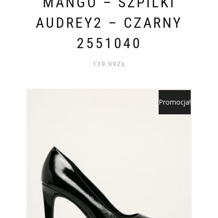
MANGO – SZPILKI
AUDREY2 – CZARNY
2551040
139.99
ZŁ
Promocja!