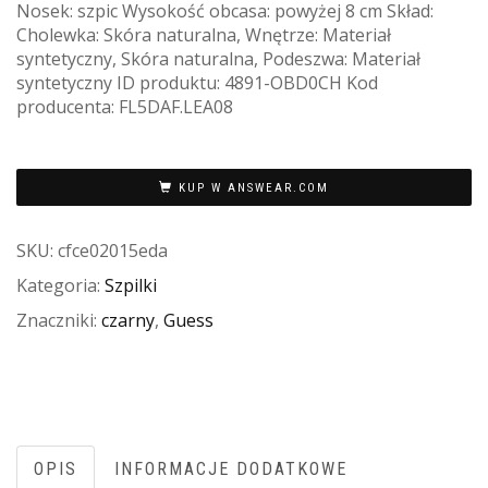
Nosek: szpic Wysokość obcasa: powyżej 8 cm Skład:
Cholewka: Skóra naturalna, Wnętrze: Materiał
syntetyczny, Skóra naturalna, Podeszwa: Materiał
syntetyczny ID produktu: 4891-OBD0CH Kod
producenta: FL5DAF.LEA08
KUP W ANSWEAR.COM
SKU:
cfce02015eda
Kategoria:
Szpilki
Znaczniki:
czarny
,
Guess
OPIS
INFORMACJE DODATKOWE