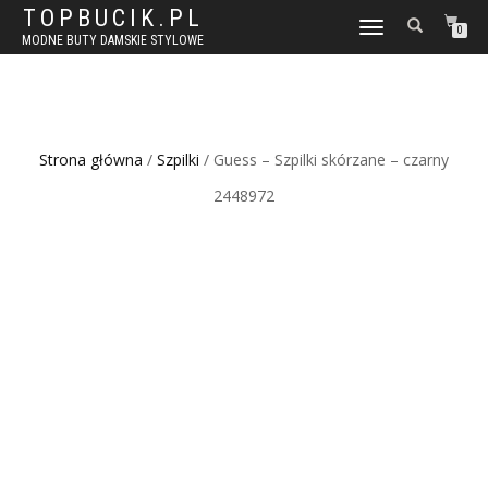
TOPBUCIK.PL
WŁĄCZ
0
MODNE BUTY DAMSKIE STYLOWE
NAWIGACJĘ
Strona główna
/
Szpilki
/ Guess – Szpilki skórzane – czarny
2448972