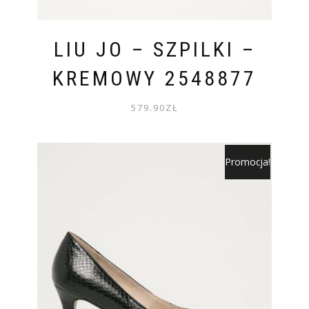
LIU JO – SZPILKI –
KREMOWY 2548877
579.90
ZŁ
Promocja!