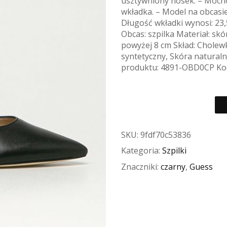
usztywniony nosek. – Mocn
wkładka. – Model na obcasie
Długość wkładki wynosi: 23,
Obcas: szpilka Materiał: sk
powyżej 8 cm Skład: Cholewk
syntetyczny, Skóra naturaln
produktu: 4891-OBD0CP Ko
SKU:
9fdf70c53836
Kategoria:
Szpilki
Znaczniki:
czarny
,
Guess