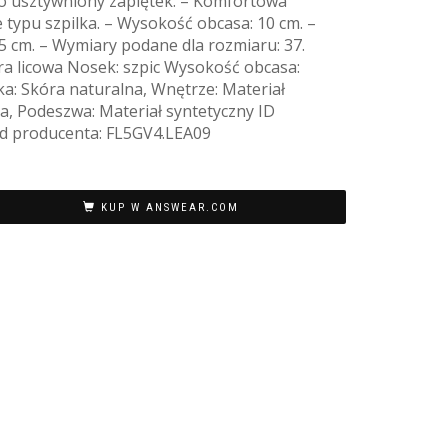
o usztywniony zapiętek. – Komfortowa
 typu szpilka. – Wysokość obcasa: 10 cm. –
5 cm. – Wymiary podane dla rozmiaru: 37.
óra licowa Nosek: szpic Wysokość obcasa:
a: Skóra naturalna, Wnętrze: Materiał
a, Podeszwa: Materiał syntetyczny ID
d producenta: FL5GV4.LEA09
KUP W ANSWEAR.COM