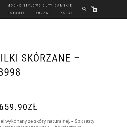
MODNE STYLOWE BUTY DAMSKIE
0
PÓŁBUTY
KOZAKI
BOTKI
ILKI SKÓRZANE –
8998
659.90
ZŁ
.
del wykonany ze skóry naturalnej. – Spiczasty,