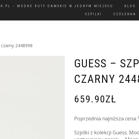
IK.PL – MODNE BUTY DAMSKIE W JEDNYM MIEJSCU
BLOG
SZPILKI
CZÓŁENKA
– czarny 2448998
GUESS – SZP
CZARNY 244
659.90
ZŁ
Poprzednia najniższa cena:
Szpilki z kolekcji Guess. Mo