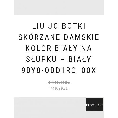
LIU JO BOTKI
SKÓRZANE DAMSKIE
KOLOR BIAŁY NA
SŁUPKU – BIAŁY
9BY8-OBD1RO_00X
PIER
AKTU
1,169.90
ZŁ
CENA
CENA
749.99
ZŁ
WYNOS
WYNOS
1,169.
749.99
Promocja!