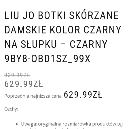
LIU JO BOTKI SKÓRZANE
DAMSKIE KOLOR CZARNY
NA SŁUPKU – CZARNY
9BY8-OBD1SZ_99X
939.99
ZŁ
629.99
ZŁ
PIERWOTNA
A
CENA
C
629.99
ZŁ
WYNOSIŁA:
W
Poprzednia najniższa cena:
.
939.99ZŁ.
6
Cechy:
Uwaga: oryginalna rozmiarówka produktów tej