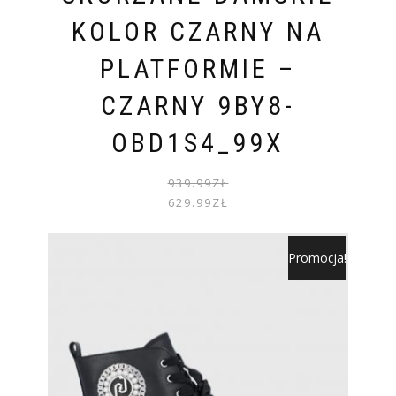
KOLOR CZARNY NA
PLATFORMIE –
CZARNY 9BY8-
OBD1S4_99X
PIER
AKTU
939.99
ZŁ
CENA
CENA
629.99
ZŁ
WYNOS
WYNOS
939.99
629.99
Promocja!