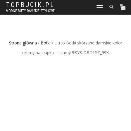
TOPBUCIK.PL
WŁĄCZ
0
MODNE BUTY DAMSKIE STYLOWE
NAWIGACJĘ
Strona główna
/
Botki
/ Liu Jo Botki skórzane damskie kolor
czarny na słupku – czarny 9BY8-OBD1SZ_99X