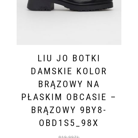
LIU JO BOTKI
DAMSKIE KOLOR
BRĄZOWY NA
PŁASKIM OBCASIE –
BRĄZOWY 9BY8-
OBD1S5_98X
PIER
AKTU
819.99
ZŁ