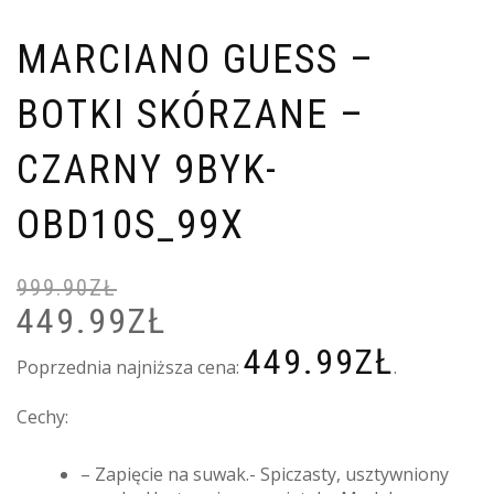
MARCIANO GUESS –
BOTKI SKÓRZANE –
CZARNY 9BYK-
OBD10S_99X
999.90
ZŁ
449.99
ZŁ
PIERWOTNA
A
CENA
C
449.99
ZŁ
WYNOSIŁA:
W
Poprzednia najniższa cena:
.
999.90ZŁ.
4
Cechy:
– Zapięcie na suwak.- Spiczasty, usztywniony