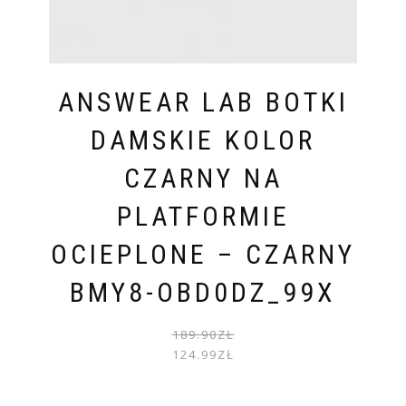
ANSWEAR LAB BOTKI
DAMSKIE KOLOR
CZARNY NA
PLATFORMIE
OCIEPLONE – CZARNY
BMY8-OBD0DZ_99X
PIER
AKTU
189.90
ZŁ
CENA
CENA
124.99
ZŁ
WYNOS
WYNOS
189.90
124.99