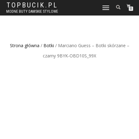
TOPBUCIK.PL
WŁĄCZ
0
MODNE BUTY DAMSKIE STYLOWE
NAWIGACJĘ
Strona główna
/
Botki
/ Marciano Guess – Botki skórzane –
czarny 9BYK-OBD10S_99X