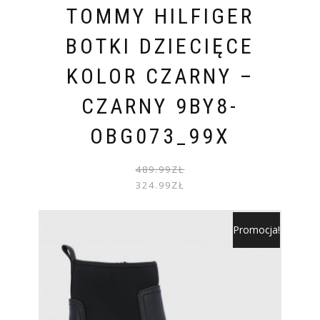
TOMMY HILFIGER
BOTKI DZIECIĘCE
KOLOR CZARNY –
CZARNY 9BY8-
OBG073_99X
PIER
AKTU
489.99
ZŁ
CENA
CENA
324.99
ZŁ
WYNOS
WYNOS
489.99
324.99
Promocja!