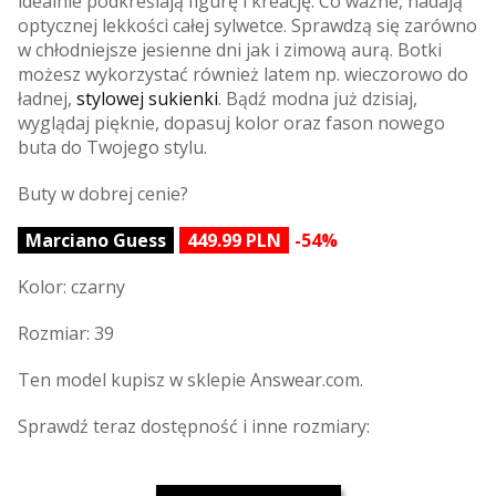
idealnie podkreślają figurę i kreację. Co ważne, nadają
optycznej lekkości całej sylwetce. Sprawdzą się zarówno
w chłodniejsze jesienne dni jak i zimową aurą. Botki
możesz wykorzystać również latem np. wieczorowo do
ładnej,
stylowej sukienki
. Bądź modna już dzisiaj,
wyglądaj pięknie, dopasuj kolor oraz fason nowego
buta do Twojego stylu.
Buty w dobrej cenie?
Marciano Guess
449.99 PLN
-54%
Kolor: czarny
Rozmiar: 39
Ten model kupisz w sklepie Answear.com.
Sprawdź teraz dostępność i inne rozmiary: