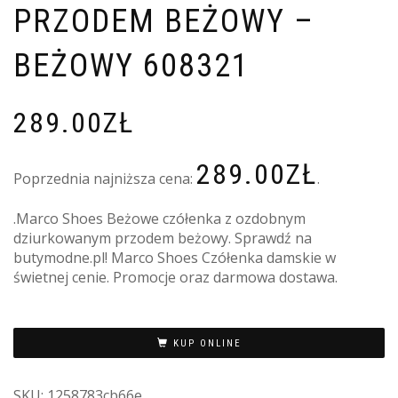
PRZODEM BEŻOWY –
BEŻOWY 608321
289.00
ZŁ
289.00
ZŁ
Poprzednia najniższa cena:
.
.Marco Shoes Beżowe czółenka z ozdobnym
dziurkowanym przodem beżowy. Sprawdź na
butymodne.pl! Marco Shoes Czółenka damskie w
świetnej cenie. Promocje oraz darmowa dostawa.
KUP ONLINE
SKU:
1258783cb66e