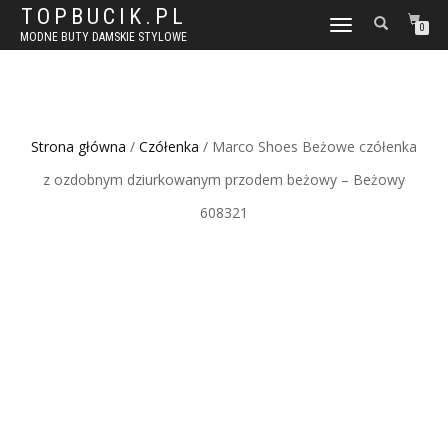
TOPBUCIK.PL
WŁĄCZ
0
MODNE BUTY DAMSKIE STYLOWE
NAWIGACJĘ
Strona główna
/
Czółenka
/ Marco Shoes Beżowe czółenka
z ozdobnym dziurkowanym przodem beżowy – Beżowy
608321