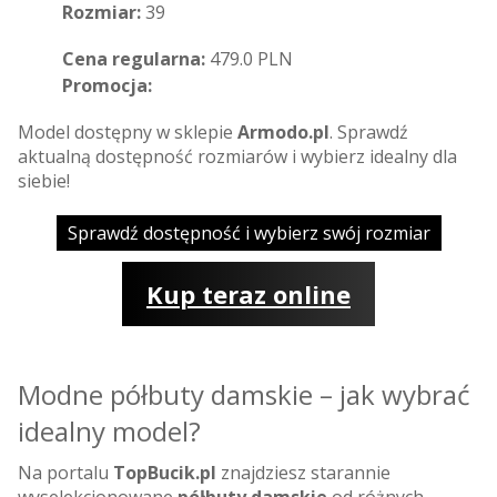
Rozmiar:
39
Cena regularna:
479.0 PLN
Promocja:
Model dostępny w sklepie
Armodo.pl
. Sprawdź
aktualną dostępność rozmiarów i wybierz idealny dla
siebie!
Sprawdź dostępność i wybierz swój rozmiar
Kup teraz online
Modne półbuty damskie – jak wybrać
idealny model?
Na portalu
TopBucik.pl
znajdziesz starannie
wyselekcjonowane
półbuty damskie
od różnych