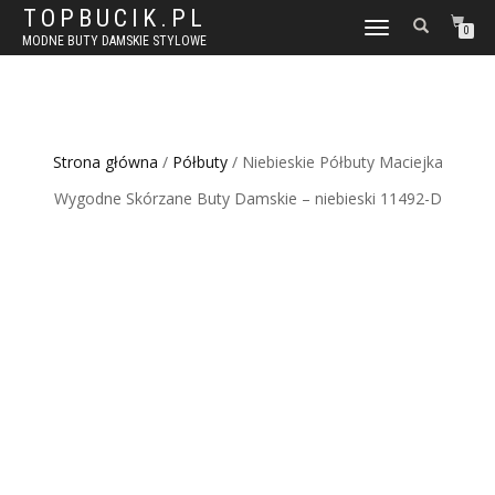
TOPBUCIK.PL
WŁĄCZ
0
MODNE BUTY DAMSKIE STYLOWE
NAWIGACJĘ
Strona główna
/
Półbuty
/ Niebieskie Półbuty Maciejka
Wygodne Skórzane Buty Damskie – niebieski 11492-D