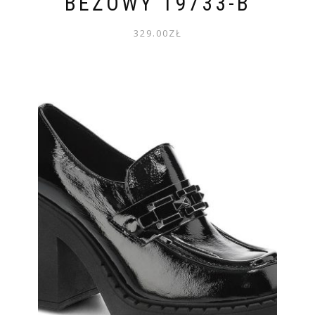
BEŻOWY 19733-B
329.00
ZŁ