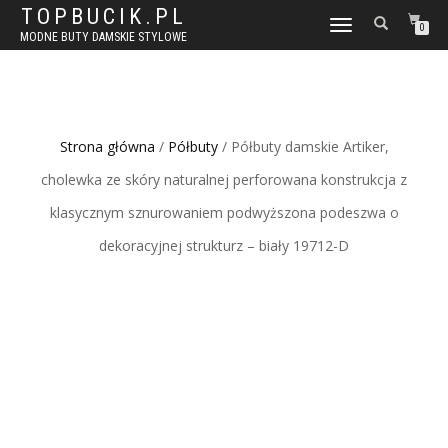
TOPBUCIK.PL
WŁĄCZ
0
MODNE BUTY DAMSKIE STYLOWE
NAWIGACJĘ
Strona główna
/
Półbuty
/ Półbuty damskie Artiker,
cholewka ze skóry naturalnej perforowana konstrukcja z
klasycznym sznurowaniem podwyższona podeszwa o
dekoracyjnej strukturz – biały 19712-D