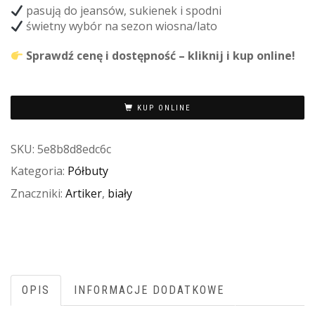
pasują do jeansów, sukienek i spodni
świetny wybór na sezon wiosna/lato
Sprawdź cenę i dostępność – kliknij i kup online!
KUP ONLINE
SKU:
5e8b8d8edc6c
Kategoria:
Półbuty
Znaczniki:
Artiker
,
biały
OPIS
INFORMACJE DODATKOWE