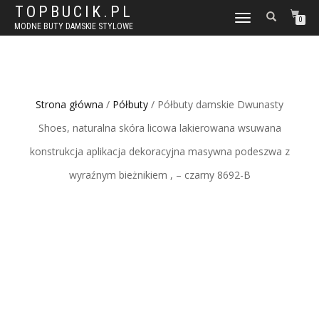
TOPBUCIK.PL
WŁĄCZ
0
MODNE BUTY DAMSKIE STYLOWE
NAWIGACJĘ
Strona główna
/
Półbuty
/ Półbuty damskie Dwunasty
Shoes, naturalna skóra licowa lakierowana wsuwana
konstrukcja aplikacja dekoracyjna masywna podeszwa z
wyraźnym bieżnikiem , – czarny 8692-B