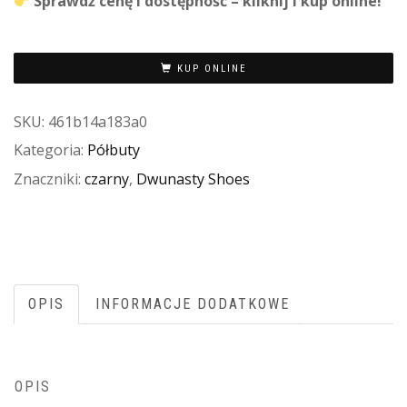
Sprawdź cenę i dostępność – kliknij i kup online!
KUP ONLINE
SKU:
461b14a183a0
Kategoria:
Półbuty
Znaczniki:
czarny
,
Dwunasty Shoes
OPIS
INFORMACJE DODATKOWE
OPIS