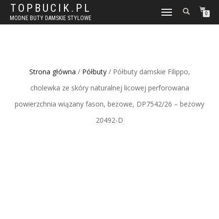
TOPBUCIK.PL
WŁĄCZ
0
MODNE BUTY DAMSKIE STYLOWE
NAWIGACJĘ
Strona główna
/
Półbuty
/ Półbuty damskie Filippo,
cholewka ze skóry naturalnej licowej perforowana
powierzchnia wiązany fason, beżowe, DP7542/26 – beżowy
20492-D