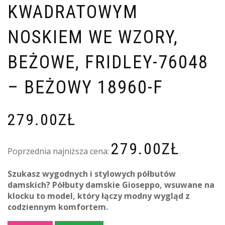
KWADRATOWYM
NOSKIEM WE WZORY,
BEŻOWE, FRIDLEY-76048
– BEŻOWY 18960-F
279.00
ZŁ
279.00
ZŁ
Poprzednia najniższa cena:
.
Szukasz wygodnych i stylowych półbutów
damskich? Półbuty damskie Gioseppo, wsuwane na
klocku to model, który łączy modny wygląd z
codziennym komfortem.