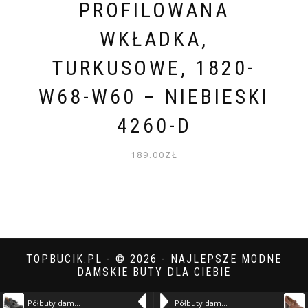
PROFILOWANA
WKŁADKA,
TURKUSOWE, 1820-
W68-W60 – NIEBIESKI
4260-D
189.00
ZŁ
TOPBUCIK.PL - © 2026 - NAJLEPSZE MODNE
DAMSKIE BUTY DLA CIEBIE
Półbuty damskie Armodo, na zdobionym płaskim obcasie licowe skórzane i na zamek, czarne lico, 1399 – czarny 19200-B
Półbuty damskie Armodo, ze skóry naturalnej ze sprzączką na obcasie i z okrągłym noskiem, koniak rustik, 1662 – brązowy 19032-H