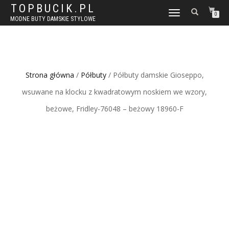
TOPBUCIK.PL
WŁĄCZ
0
MODNE BUTY DAMSKIE STYLOWE
NAWIGACJĘ
Strona główna
/
Półbuty
/ Półbuty damskie Gioseppo,
wsuwane na klocku z kwadratowym noskiem we wzory,
beżowe, Fridley-76048 – beżowy 18960-F