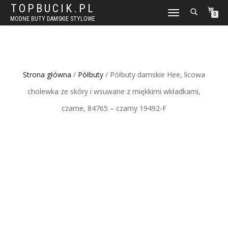
TOPBUCIK.PL
WŁĄCZ
0
MODNE BUTY DAMSKIE STYLOWE
NAWIGACJĘ
Strona główna
/
Półbuty
/ Półbuty damskie Hee, licowa
cholewka ze skóry i wsuwane z miękkimi wkładkami,
czarne, 84765 – czarny 19492-F