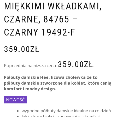
MIĘKKIMI WKŁADKAMI,
CZARNE, 84765 –
CZARNY 19492-F
359.00
ZŁ
359.00
ZŁ
Poprzednia najniższa cena:
.
Półbuty damskie Hee, licowa cholewka ze to
półbuty damskie stworzone dla kobiet, które cenią
komfort i modny design.
NOWOŚĆ
wygodne półbuty damskie idealne na co dzień
lekka konstrukcja zapewniająca komfort