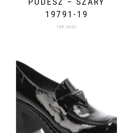
PODESZ – SZARY
19791-19
189.00
ZŁ