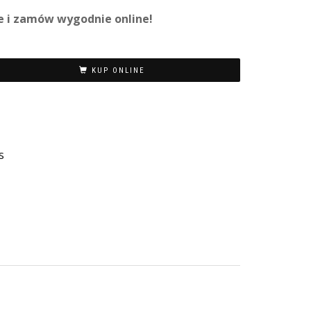
e i zamów wygodnie online!
KUP ONLINE
s