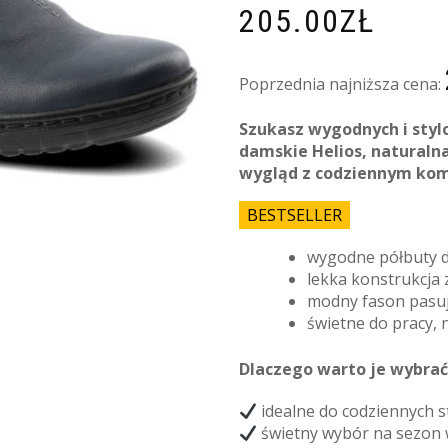
205.00
ZŁ
Poprzednia najniższa cena:
Szukasz wygodnych i sty
damskie Helios, naturalna
wygląd z codziennym ko
BESTSELLER
wygodne półbuty d
lekka konstrukcja
modny fason pasują
świetne do pracy, 
Dlaczego warto je wybrać
idealne do codziennych st
świetny wybór na sezon 