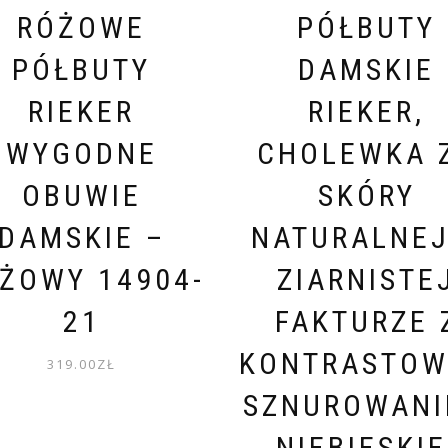
RÓŻOWE
PÓŁBUTY
PÓŁBUTY
DAMSKIE
RIEKER
RIEKER,
WYGODNE
CHOLEWKA 
OBUWIE
SKÓRY
DAMSKIE –
NATURALNEJ
ŻOWY 14904-
ZIARNISTE
21
FAKTURZE 
KONTRASTO
319.00
ZŁ
SZNUROWAN
NIEBIESKIE