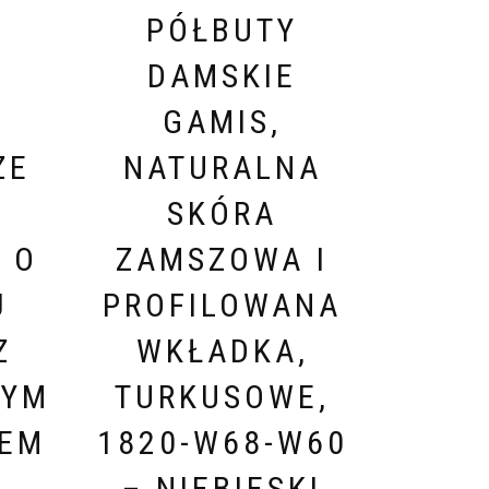
PÓŁBUTY
DAMSKIE
GAMIS,
ZE
NATURALNA
SKÓRA
 O
ZAMSZOWA I
J
PROFILOWANA
Z
WKŁADKA,
WYM
TURKUSOWE,
IEM
1820-W68-W60
,
– NIEBIESKI