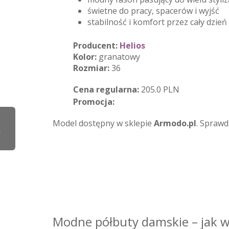
świetne do pracy, spacerów i wyjść
stabilność i komfort przez cały dzień
Producent:
Helios
Kolor:
granatowy
Rozmiar:
36
Cena regularna:
205.0 PLN
Promocja:
Model dostępny w sklepie
Armodo.pl
. Sprawd
a
m
0
Modne półbuty damskie – jak w