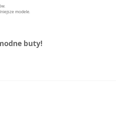
ów.
niejsze modele.
 modne buty!