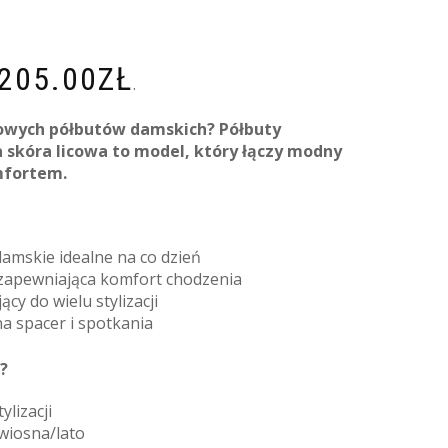
205.00
ZŁ
.
lowych półbutów damskich? Półbuty
 skóra licowa to model, który łączy modny
mfortem.
amskie idealne na co dzień
 zapewniająca komfort chodzenia
cy do wielu stylizacji
na spacer i spotkania
?
ylizacji
wiosna/lato