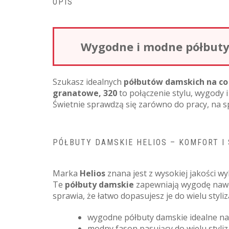
OPIS
Wygodne i modne półbuty 
Szukasz idealnych
półbutów damskich na co
granatowe, 320
to połączenie stylu, wygody
Świetnie sprawdzą się zarówno do pracy, na sp
PÓŁBUTY DAMSKIE HELIOS – KOMFORT I
Marka
Helios
znana jest z wysokiej jakości 
Te
półbuty damskie
zapewniają wygodę nawet
sprawia, że łatwo dopasujesz je do wielu styli
wygodne półbuty damskie idealne na
modny fason pasujący do wielu styliza