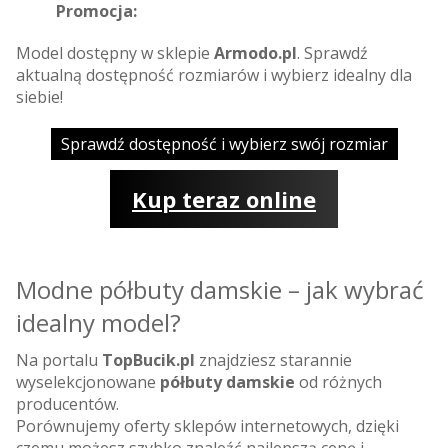
Promocja:
Model dostępny w sklepie
Armodo.pl
. Sprawdź
aktualną dostępność rozmiarów i wybierz idealny dla
siebie!
Sprawdź dostępność i wybierz swój rozmiar
Kup teraz online
Modne półbuty damskie – jak wybrać
idealny model?
Na portalu
TopBucik.pl
znajdziesz starannie
wyselekcjonowane
półbuty damskie
od różnych
producentów.
Porównujemy oferty sklepów internetowych, dzięki
czemu możesz szybko znaleźć najlepszą cenę i