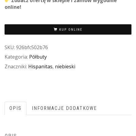
Zobacz ofertę w sklepie i zamów wygodnie
online!
KUP ONLINE
SKU:
926bfc502b76
Kategoria:
Półbuty
Znaczniki:
Hispanitas
,
niebieski
OPIS
INFORMACJE DODATKOWE
OPIS