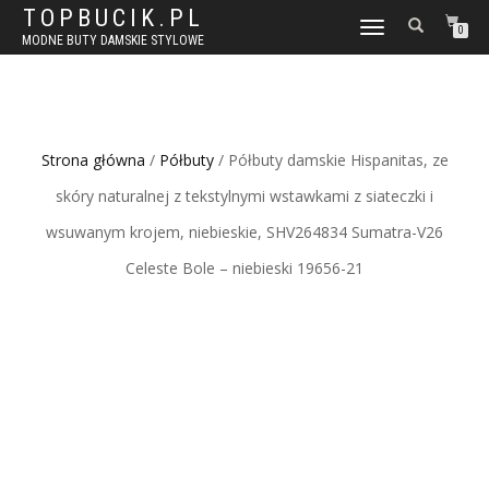
TOPBUCIK.PL
WŁĄCZ
0
MODNE BUTY DAMSKIE STYLOWE
NAWIGACJĘ
Strona główna
/
Półbuty
/ Półbuty damskie Hispanitas, ze
skóry naturalnej z tekstylnymi wstawkami z siateczki i
wsuwanym krojem, niebieskie, SHV264834 Sumatra-V26
Celeste Bole – niebieski 19656-21