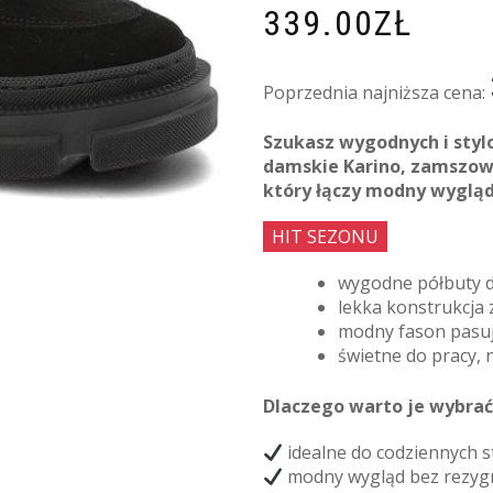
339.00
ZŁ
Poprzednia najniższa cena:
Szukasz wygodnych i sty
damskie Karino, zamszow
który łączy modny wyglą
HIT SEZONU
wygodne półbuty d
lekka konstrukcja
modny fason pasują
świetne do pracy, 
Dlaczego warto je wybrać
idealne do codziennych st
modny wygląd bez rezygn