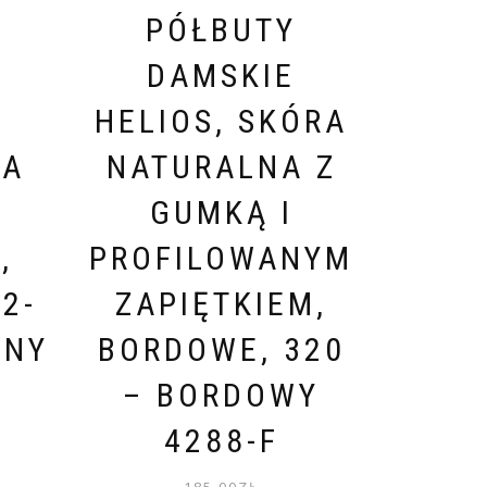
PÓŁBUTY
DAMSKIE
HELIOS, SKÓRA
NA
NATURALNA Z
GUMKĄ I
,
PROFILOWANYM
2-
ZAPIĘTKIEM,
RNY
BORDOWE, 320
– BORDOWY
4288-F
185.00
ZŁ