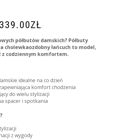
339.00
ZŁ
.
lowych półbutów damskich? Półbuty
a cholewkaozdobny łańcuch to model,
d z codziennym komfortem.
amskie idealne na co dzień
 zapewniająca komfort chodzenia
cy do wielu stylizacji
na spacer i spotkania
?
ylizacji
acji z wygody