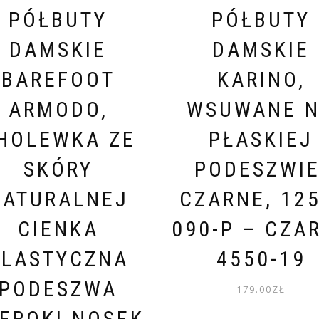
PÓŁBUTY
PÓŁBUTY
DAMSKIE
DAMSKIE
BAREFOOT
KARINO,
ARMODO,
WSUWANE 
HOLEWKA ZE
PŁASKIEJ
SKÓRY
PODESZWIE
NATURALNEJ
CZARNE, 125
CIENKA
090-P – CZA
ELASTYCZNA
4550-19
PODESZWA
179.00
ZŁ
EROKI NOSEK