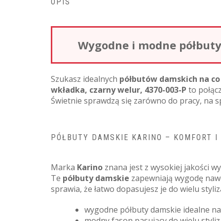
OPIS
Wygodne i modne półbuty 
Szukasz idealnych
półbutów damskich na co
wkładka, czarny welur, 4370-003-P
to połąc
Świetnie sprawdzą się zarówno do pracy, na sp
PÓŁBUTY DAMSKIE KARINO – KOMFORT I
Marka
Karino
znana jest z wysokiej jakości 
Te
półbuty damskie
zapewniają wygodę nawet
sprawia, że łatwo dopasujesz je do wielu styli
wygodne półbuty damskie idealne na
modny fason pasujący do wielu styliza