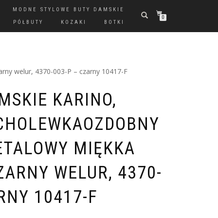
MODNE STYLOWE BUTY DAMSKIE
0
PÓŁBUTY
KOZAKI
BOTKI
rny welur, 4370-003-P – czarny 10417-F
MSKIE KARINO,
CHOLEWKAOZDOBNY
ETALOWY MIĘKKA
ZARNY WELUR, 4370-
RNY 10417-F