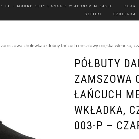
IK.PL – MODNE BUTY DAMSKIE W JEDNYM MIEJSCU
BLOG
SZPILKI
CZÓŁENKA
, zamszowa cholewkaozdobny łańcuch metalowy miękka wkładka, cza
PÓŁBUTY DA
ZAMSZOWA 
ŁAŃCUCH M
WKŁADKA, C
003-P – CZA