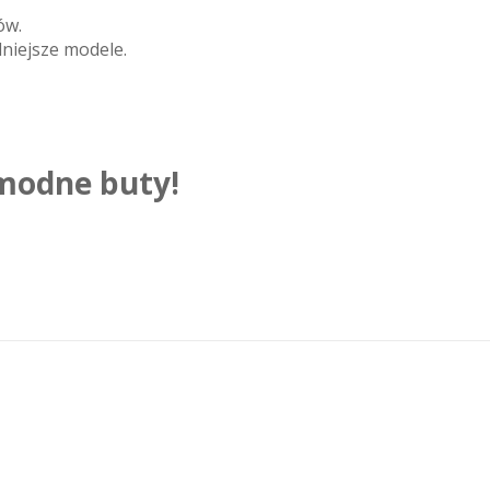
ów.
niejsze modele.
 modne buty!