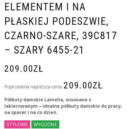
ELEMENTEM I NA
PŁASKIEJ PODESZWIE,
CZARNO-SZARE, 39C817
– SZARY 6455-21
209.00
ZŁ
209.00
ZŁ
Poprzednia najniższa cena:
.
Półbuty damskie Lamelia, wsuwane z
lakierowanym – idealne półbuty damskie do pracy,
na spacer i na co dzień.
STYLOWE
WYGODNE