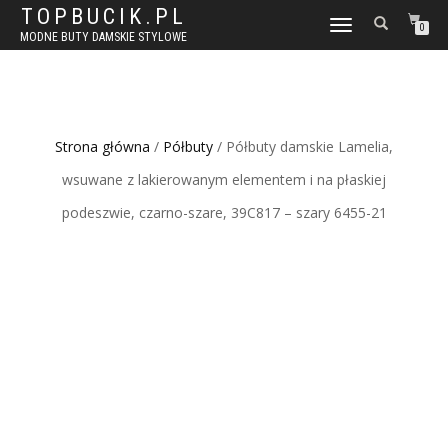
TOPBUCIK.PL
WŁĄCZ
0
MODNE BUTY DAMSKIE STYLOWE
NAWIGACJĘ
Strona główna
/
Półbuty
/ Półbuty damskie Lamelia,
wsuwane z lakierowanym elementem i na płaskiej
podeszwie, czarno-szare, 39C817 – szary 6455-21