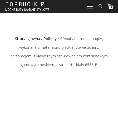
TOPBUCIK.PL
WŁĄCZ
0
MODNE BUTY DAMSKIE STYLOWE
NAWIGACJĘ
Strona główna
/
Półbuty
/ Półbuty damskie Lanqier,
wykonane z materiału o gładkiej powierzchni z
perforacjami z klasycznym sznurowaniem kontrastowym
gumowym noskiem, czarne, 4 – biały 6566-B