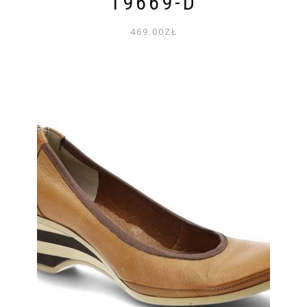
19669-D
469.00
ZŁ