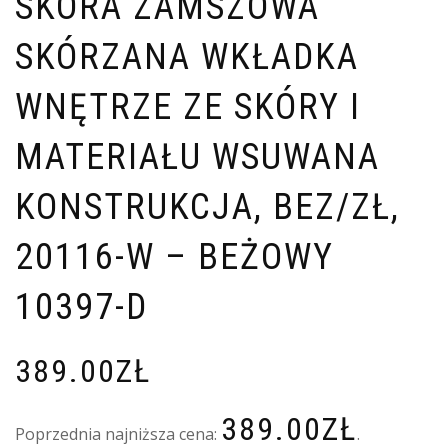
SKÓRA ZAMSZOWA
SKÓRZANA WKŁADKA
WNĘTRZE ZE SKÓRY I
MATERIAŁU WSUWANA
KONSTRUKCJA, BEZ/ZŁ,
20116-W – BEŻOWY
10397-D
389.00
ZŁ
389.00
ZŁ
Poprzednia najniższa cena:
.