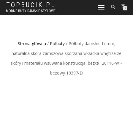
TOPBUCIK.PL
WŁĄCZ
0
MODNE BUTY DAMSKIE STYLOWE
NAWIGACJĘ
Strona główna
/
Półbuty
/ Półbuty damskie Lemar,
naturalna skóra zamszowa skórzana wkładka wnętrze ze
skóry i materiału wsuwana konstrukcja, bez/zł, 20116-W –
beżowy 10397-D