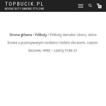
TOPBUCIK.PL
WŁĄCZ
0
MODNE BUTY DAMSKIE STYLOWE
NAWIGACJĘ
Strona główna
/
Półbuty
/ Półbuty damskie Libero, skóra
licowa z przeszywanym noskiem i niskim obcasem, czarno-
beżowe, 4490 – czarny 5186-21