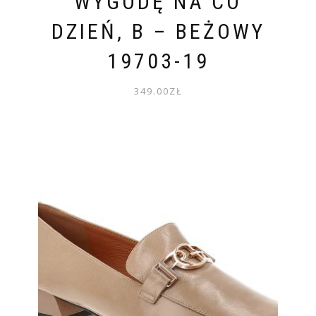
WYGODĘ NA CO
DZIEŃ, B – BEŻOWY
19703-19
349.00
ZŁ