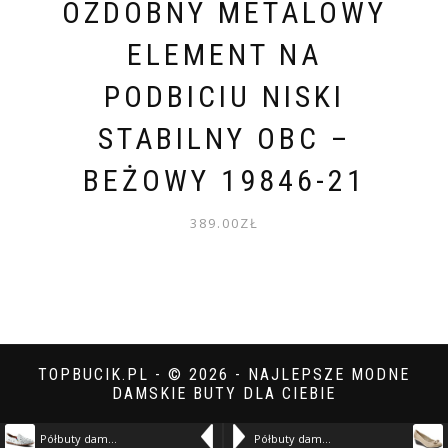
OZDOBNY METALOWY
ELEMENT NA
PODBICIU NISKI
STABILNY OBC –
BEŻOWY 19846-21
389.00
ZŁ
TOPBUCIK.PL - © 2026 - NAJLEPSZE MODNE
DAMSKIE BUTY DLA CIEBIE
Półbuty damskie Artiker, wykonane z materiału o gładkiej powierzchni z perforacjami z wsuwanym fasonem elastycznymi wstawkami po bokach, białe, 46C09 – biały 6600-H
Półbuty damskie Baldaccini, wsuwane i na lekkim koturnie, zielone, 634500-7 – beżowy 4652-B