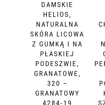
DAMSKIE
HELIOS,
NATURALNA
C
SKÓRA LICOWA
Z GUMKĄ I NA
PŁASKIEJ
PODESZWIE,
PE
GRANATOWE,
320 –
P
GRANATOWY
4284-19
S