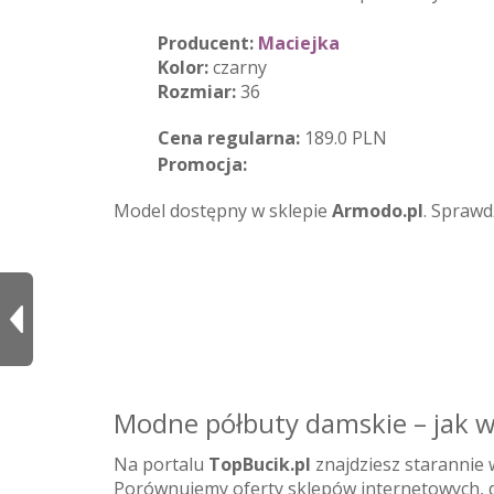
Producent:
Maciejka
Kolor:
czarny
Rozmiar:
36
Cena regularna:
189.0 PLN
Promocja:
Model dostępny w sklepie
Armodo.pl
. Sprawd
Modne półbuty damskie – jak w
Na portalu
TopBucik.pl
znajdziesz starannie
Porównujemy oferty sklepów internetowych, d