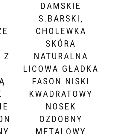
DAMSKIE
S.BARSKI,
ZE
CHOLEWKA
SKÓRA
 Z
NATURALNA
LICOWA GŁADKA
Ą
FASON NISKI
E
KWADRATOWY
IE
NOSEK
ON
OZDOBNY
NY
METALOWY