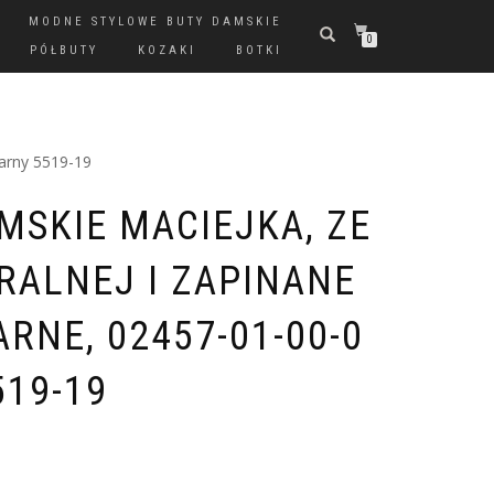
MODNE STYLOWE BUTY DAMSKIE
0
PÓŁBUTY
KOZAKI
BOTKI
zarny 5519-19
MSKIE MACIEJKA, ZE
RALNEJ I ZAPINANE
ARNE, 02457-01-00-0
519-19