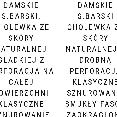
DAMSKIE
DAMSKIE
S.BARSKI,
S.BARSKI
HOLEWKA ZE
CHOLEWKA 
SKÓRY
SKÓRY
NATURALNEJ
NATURALNEJ
GŁADKIEJ Z
DROBNĄ
RFORACJĄ NA
PERFORACJ
CAŁEJ
KLASYCZN
OWIERZCHNI
SZNUROWAN
KLASYCZNE
SMUKŁY FAS
ZNUROWANIE
ZAOKRĄGLO