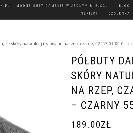
IK.PL – MODNE BUTY DAMSKIE W JEDNYM MIEJSCU
BLOG
SZPILKI
CZÓŁENKA
, ze skóry naturalnej i zapinane na rzep, czarne, 02457-01-00-0 – c
PÓŁBUTY DA
SKÓRY NATU
NA RZEP, CZ
– CZARNY 5
189.00
ZŁ