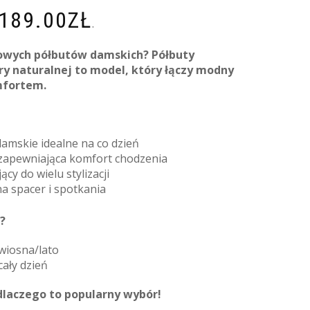
189.00
ZŁ
.
lowych półbutów damskich? Półbuty
ry naturalnej to model, który łączy modny
mfortem.
amskie idealne na co dzień
 zapewniająca komfort chodzenia
cy do wielu stylizacji
na spacer i spotkania
?
wiosna/lato
ały dzień
, dlaczego to popularny wybór!