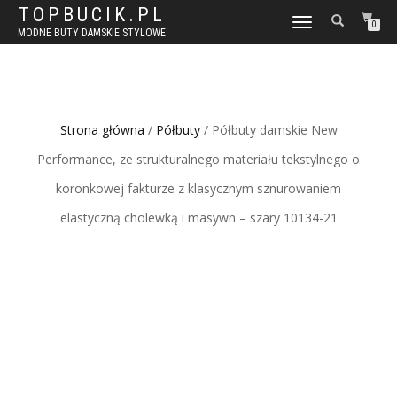
TOPBUCIK.PL
WŁĄCZ
0
MODNE BUTY DAMSKIE STYLOWE
NAWIGACJĘ
Strona główna
/
Półbuty
/ Półbuty damskie New
Performance, ze strukturalnego materiału tekstylnego o
koronkowej fakturze z klasycznym sznurowaniem
elastyczną cholewką i masywn – szary 10134-21