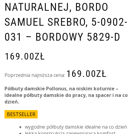
NATURALNEJ, BORDO
SAMUEL SREBRO, 5-0902-
031 – BORDOWY 5829-D
169.00
ZŁ
169.00
ZŁ
Poprzednia najniższa cena:
.
Półbuty damskie Pollonus, na niskim koturnie –
idealne półbuty damskie do pracy, na spacer i na co
dzień.
BESTSELLER
wygodne półbuty damskie idealne na co dzień
lekka konstrukcja zapewniająca komfort