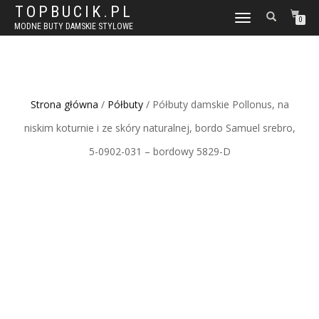
TOPBUCIK.PL
WŁĄCZ
0
MODNE BUTY DAMSKIE STYLOWE
NAWIGACJĘ
Strona główna
/
Półbuty
/ Półbuty damskie Pollonus, na
niskim koturnie i ze skóry naturalnej, bordo Samuel srebro,
5-0902-031 – bordowy 5829-D