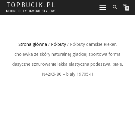
TOPBUCIK.PL
WŁĄCZ
0
MODNE BUTY DAMSKIE STYLOWE
NAWIGACJĘ
Strona główna
/
Półbuty
/ Półbuty damskie Rieker,
cholewka ze skóry naturalnej gładkiej sportowa forma
klasyczne sznurowanie lekka elastyczna podeszwa, białe,
N42K5-80 – biały 19705-H